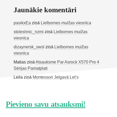
Jaunākie komentāri
pasikxEa
ziņā
Lielbornes muižas viesnīca
stoleshnic_nzmi
ziņā
Lielbornes muižas
viesnīca
dizaynersk_swsl
ziņā
Lielbornes muižas
viesnīca
Matias
ziņā
Atsauksme Par Asrock X570 Pro 4
Sērijas Pamatplati
Leila
ziņā
Montessori Jelgavā Let’s
Footer
Pievieno savu atsauksmi!
CTA