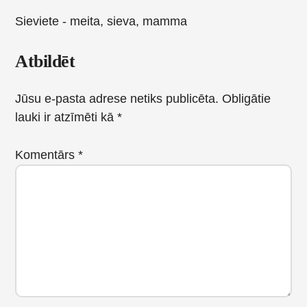
Sieviete - meita, sieva, mamma
Reader
Atbildēt
Interactions
Jūsu e-pasta adrese netiks publicēta.
Obligātie
lauki ir atzīmēti kā
*
Komentārs
*