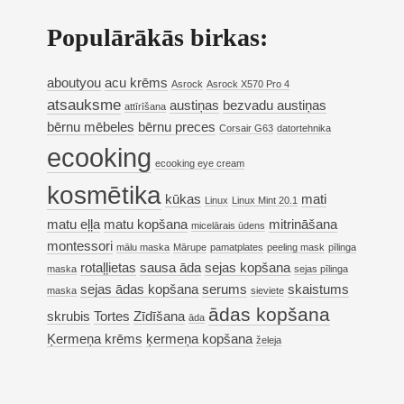
Populārākās birkas:
aboutyou
acu krēms
Asrock
Asrock X570 Pro 4
atsauksme
austiņas
bezvadu austiņas
attīrīšana
bērnu mēbeles
bērnu preces
Corsair G63
datortehnika
ecooking
ecooking eye cream
kosmētika
kūkas
mati
Linux
Linux Mint 20.1
matu eļļa
matu kopšana
mitrināšana
micelārais ūdens
montessori
mālu maska
Mārupe
pamatplates
peeling mask
pīlinga
rotaļļietas
sausa āda
sejas kopšana
maska
sejas pīlinga
sejas ādas kopšana
serums
skaistums
maska
sieviete
ādas kopšana
skrubis
Tortes
Zīdīšana
āda
Ķermeņa krēms
ķermeņa kopšana
želeja