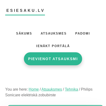
Skip
Skip
Skip
to
to
to
ESIESAKU.LV
main
primary
footer
content
sidebar
Atsauksmju
portāls
SĀKUMS
ATSAUKSMES
PADOMI
IENĀKT PORTĀLĀ
PIEVIENOT ATSAUKSMI
You are here:
Home
/
Atsauksmes
/
Tehnika
/
Philips
Sonicare elektriskā zobubirste