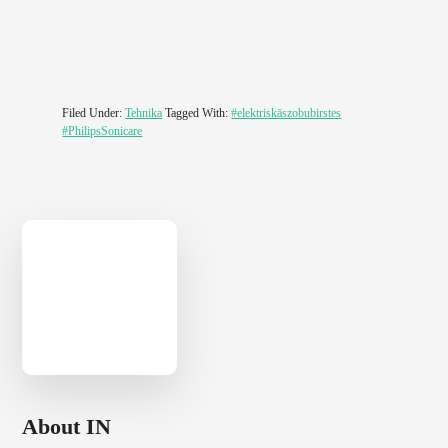
Filed Under:
Tehnika
Tagged With:
#elektriskāszobubirstes
#PhilipsSonicare
About
IN