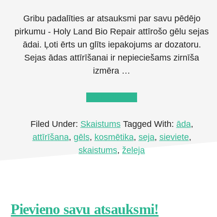
Gribu padalīties ar atsauksmi par savu pēdējo
pirkumu - Holy Land Bio Repair attīrošo gēlu sejas
ādai. Ļoti ērts un glīts iepakojums ar dozatoru.
Sejas ādas attīrīšanai ir nepieciešams zirnīša
izmēra …
about
Lasīt tālāk
→
Ādu
attīrošs
Filed Under:
Skaistums
Tagged With:
āda
,
gēls
attīrīšana
,
gēls
,
kosmētika
,
seja
,
sieviete
,
Holy
skaistums
,
želeja
Land
Bio
Repair
Footer
Pievieno savu atsauksmi!