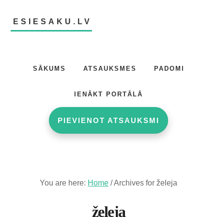
Skip
Skip
to
to
ESIESAKU.LV
main
footer
content
Atsauksmju
portāls
SĀKUMS
ATSAUKSMES
PADOMI
IENĀKT PORTĀLĀ
PIEVIENOT ATSAUKSMI
You are here:
Home
/
Archives for želeja
želeja