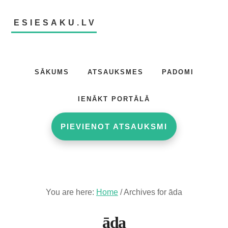
Skip
Skip
to
to
ESIESAKU.LV
main
footer
content
Atsauksmju
portāls
SĀKUMS
ATSAUKSMES
PADOMI
IENĀKT PORTĀLĀ
PIEVIENOT ATSAUKSMI
You are here:
Home
/
Archives for āda
āda