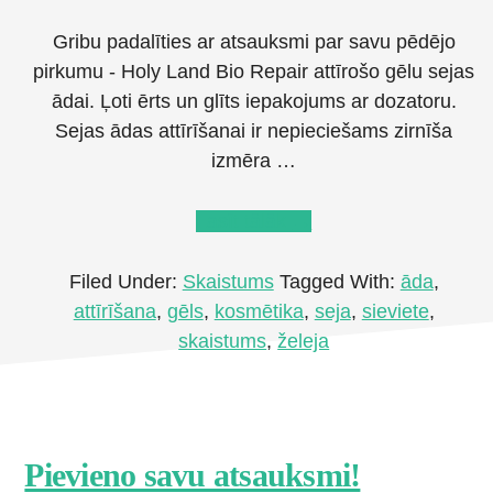
Gribu padalīties ar atsauksmi par savu pēdējo
pirkumu - Holy Land Bio Repair attīrošo gēlu sejas
ādai. Ļoti ērts un glīts iepakojums ar dozatoru.
Sejas ādas attīrīšanai ir nepieciešams zirnīša
izmēra …
about
Lasīt tālāk
→
Ādu
attīrošs
Filed Under:
Skaistums
Tagged With:
āda
,
gēls
attīrīšana
,
gēls
,
kosmētika
,
seja
,
sieviete
,
Holy
skaistums
,
želeja
Land
Bio
Repair
Footer
Pievieno savu atsauksmi!