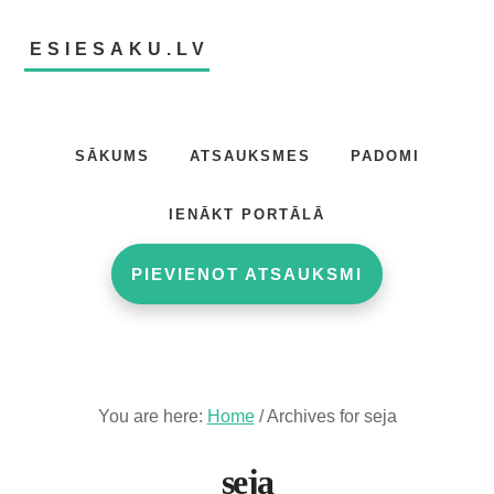
Skip
Skip
to
to
ESIESAKU.LV
main
footer
content
Atsauksmju
portāls
SĀKUMS
ATSAUKSMES
PADOMI
IENĀKT PORTĀLĀ
PIEVIENOT ATSAUKSMI
You are here:
Home
/
Archives for seja
seja