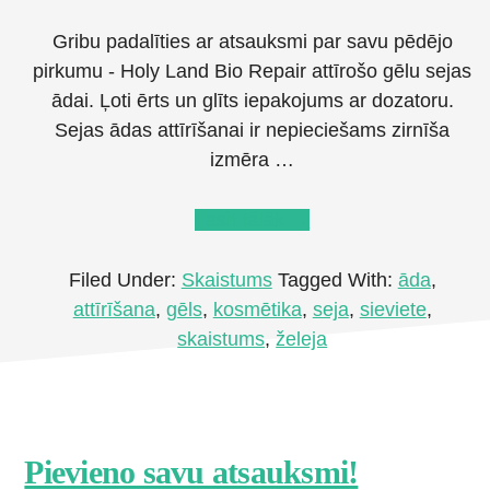
Gribu padalīties ar atsauksmi par savu pēdējo
pirkumu - Holy Land Bio Repair attīrošo gēlu sejas
ādai. Ļoti ērts un glīts iepakojums ar dozatoru.
Sejas ādas attīrīšanai ir nepieciešams zirnīša
izmēra …
about
Lasīt tālāk
→
Ādu
attīrošs
Filed Under:
Skaistums
Tagged With:
āda
,
gēls
attīrīšana
,
gēls
,
kosmētika
,
seja
,
sieviete
,
Holy
skaistums
,
želeja
Land
Bio
Repair
Footer
Pievieno savu atsauksmi!