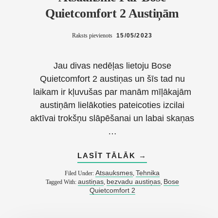
Quietcomfort 2 Austiņām
Raksts pievienots
15/05/2023
Jau divas nedēļas lietoju Bose
Quietcomfort 2 austiņas un šīs tad nu
laikam ir kļuvušas par manām mīļākajām
austiņām lielākoties pateicoties izcilai
aktīvai trokšņu slāpēšanai un labai skaņas
…
ABOUT
LASĪT TĀLĀK
→
ATSAUKSME
PAR
Atsauksmes
Tehnika
Filed Under:
,
BOSE
austiņas
bezvadu austiņas
Bose
Tagged With:
,
,
QUIETCOMFORT
Quietcomfort 2
2
AUSTIŅĀM