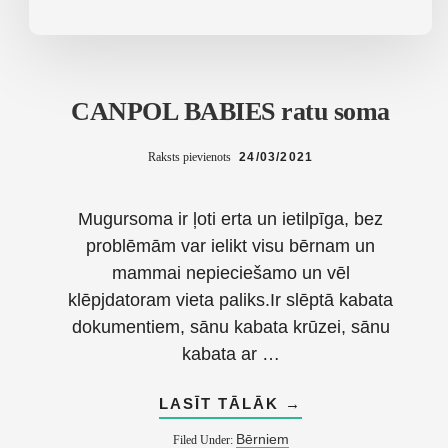
CANPOL BABIES ratu soma
Raksts pievienots
24/03/2021
Mugursoma ir ļoti erta un ietilpīga, bez
problēmām var ielikt visu bērnam un
mammai nepieciešamo un vēl
klēpjdatoram vieta paliks.Ir slēptā kabata
dokumentiem, sānu kabata krūzei, sānu
kabata ar …
ABOUT
LASĪT TĀLĀK
→
CANPOL
BABIES
Bērniem
Filed Under:
RATU