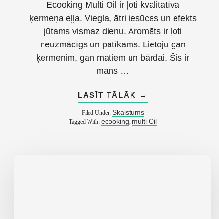
Ecooking Multi Oil ir ļoti kvalitatīva
ķermeņa eļļa. Viegla, ātri iesūcas un efekts
jūtams vismaz dienu. Aromāts ir ļoti
neuzmācīgs un patīkams. Lietoju gan
ķermenim, gan matiem un bārdai. Šis ir
mans …
ABOUT
LASĪT TĀLĀK
→
ATSAUKSME
PAR
Skaistums
Filed Under:
ECOOKING
ecooking
multi Oil
Tagged With:
,
MULTI
OIL
ĶERMEŅA
EĻĻU