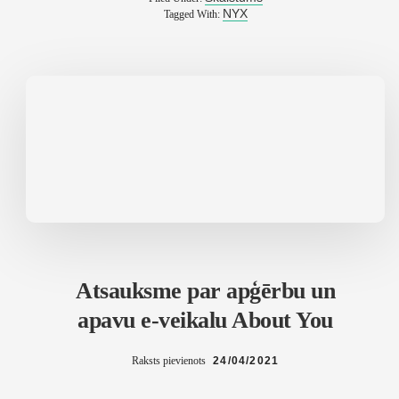
TO
NYX
Tagged With:
GLOW
CONCEALER
Atsauksme par apģērbu un
apavu e-veikalu About You
Raksts pievienots
24/04/2021