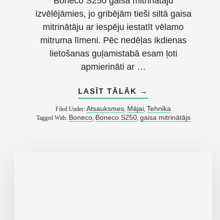
Boneco S250 gaisa mitrinātāju
izvēlējāmies, jo gribējām tieši siltā gaisa
mitrinātāju ar iespēju iestatīt vēlamo
mitruma līmeni. Pēc nedēļas ikdienas
lietošanas guļamistabā esam ļoti
apmierināti ar …
ABOUT
LASĪT TĀLĀK
→
ATSAUKSME
PAR
Atsauksmes
Mājai
Tehnika
Filed Under:
,
,
BONECO
Boneco
Boneco S250
gaisa mitrinātājs
Tagged With:
,
,
S250
GAISA
MITRINĀTĀJU