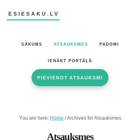
Skip
Skip
to
to
ESIESAKU.LV
main
footer
content
Atsauksmju
portāls
SĀKUMS
ATSAUKSMES
PADOMI
IENĀKT PORTĀLĀ
PIEVIENOT ATSAUKSMI
You are here:
Home
/
Archives for Atsauksmes
Atsauksmes