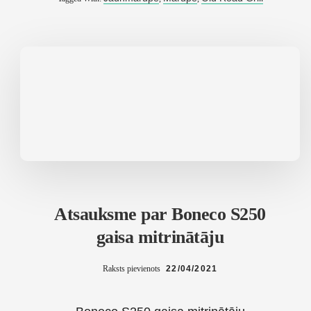
ROAD
GRILL
JAUNMĀRUPĒ
Atsauksme par Boneco S250
gaisa mitrinātāju
Raksts pievienots
22/04/2021