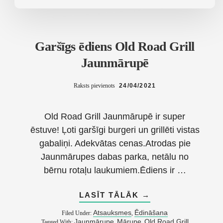
Garšīgs ēdiens Old Road Grill
Jaunmārupē
Raksts pievienots
24/04/2021
Old Road Grill Jaunmārupē ir super
ēstuve! Ļoti garšīgi burgeri un grillēti vistas
gabaliņi. Adekvātas cenas.Atrodas pie
Jaunmārupes dabas parka, netālu no
bērnu rotaļu laukumiem.Ēdiens ir …
ABOUT
LASĪT TĀLĀK
→
GARŠĪGS
ĒDIENS
Atsauksmes
Ēdināšana
Filed Under:
,
OLD
Jaunmārupe
Mārupe
Old Road Grill
Tagged With:
,
,