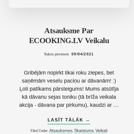
Atsauksme Par
ECOOKING.LV Veikalu
Raksts pievienots
09/04/2021
Gribējām nopirkt tikai roku ziepes, bet
saņēmām veselu paciņu ar dāvanām! :)
Ļoti patīkams pārsteigums! Mums atsūtīja
kā dāvanu sejas toniku (tā brīža veikala
akcija - dāvana par pirkumu), kaudzi ar …
ABOUT
LASĪT TĀLĀK
→
ATSAUKSME
PAR
Atsauksmes
Skaistums
Veikali
Filed Under:
,
,
ECOOKING.LV