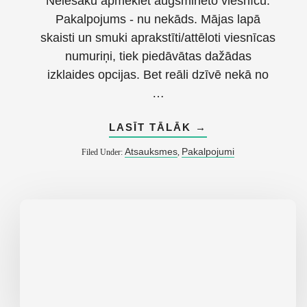
Neiesaku apmeklēt augšminēto viesnīcu.
Pakalpojums - nu nekāds. Mājas lapā
skaisti un smuki aprakstīti/attēloti viesnīcas
numuriņi, tiek piedāvātas dažādas
izklaides opcijas. Bet reāli dzīvē nekā no
…
ABOUT
LASĪT TĀLĀK
→
LIELBORNES
MUIŽAS
Atsauksmes
Pakalpojumi
Filed Under:
,
VIESNĪCA