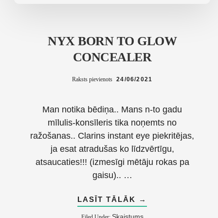
NYX BORN TO GLOW
CONCEALER
Raksts pievienots
24/06/2021
Man notika bēdiņa.. Mans n-to gadu
mīlulis-konsīleris tika noņemts no
ražošanas.. Clarins instant eye piekritējas,
ja esat atradušas ko līdzvērtīgu,
atsaucaties!!! (izmesīgi mētāju rokas pa
gaisu).. …
ABOUT
LASĪT TĀLĀK
→
NYX
BORN
Skaistums
Filed Under: