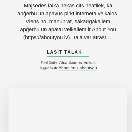
Mājsēdes laikā nekas cits neatliek, kā
apģērbu un apavus pirkt interneta veikalos.
Viens no, manuprāt, sakarīgākajiem
apģērbu un apavu veikaliem ir About You
(https://aboutyou.lv). Tajā var atrast …
ABOUT
LASĪT TĀLĀK
→
ATSAUKSME
PAR
Atsauksmes
Veikali
Filed Under:
,
APĢĒRBU
About You
aboutyou
Tagged With:
,
UN
APAVU
E-
VEIKALU
ABOUT
YOU