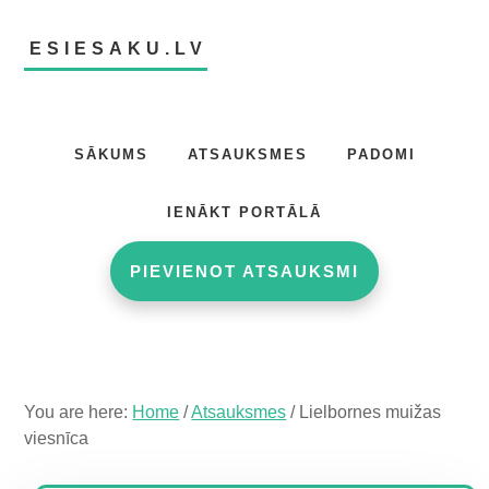
Skip
Skip
Skip
to
to
to
ESIESAKU.LV
main
primary
footer
content
sidebar
Atsauksmju
portāls
SĀKUMS
ATSAUKSMES
PADOMI
IENĀKT PORTĀLĀ
PIEVIENOT ATSAUKSMI
You are here:
Home
/
Atsauksmes
/
Lielbornes muižas
viesnīca