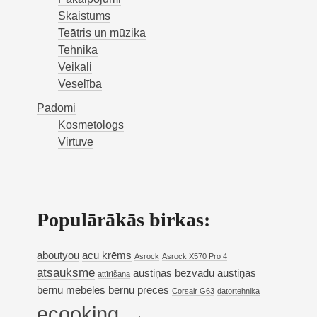
Skaistums
Teātris un mūzika
Tehnika
Veikali
Veselība
Padomi
Kosmetologs
Virtuve
Populārākās birkas:
aboutyou
acu krēms
Asrock
Asrock X570 Pro 4
atsauksme
austiņas
bezvadu austiņas
attīrīšana
bērnu mēbeles
bērnu preces
Corsair G63
datortehnika
ecooking