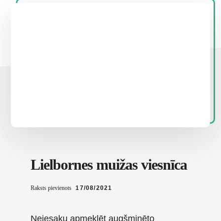
Lielbornes muižas viesnīca
Raksts pievienots
17/08/2021
Neiesaku apmeklēt augšminēto