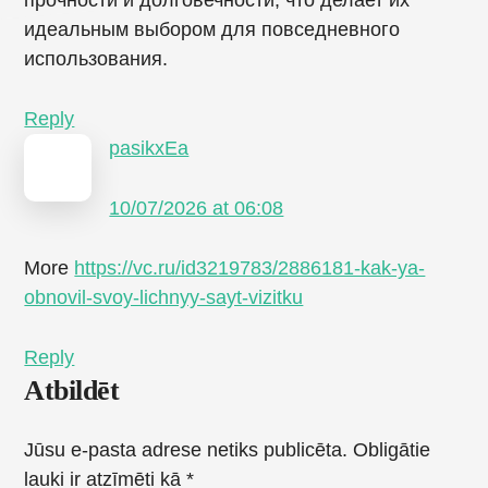
прочности и долговечности, что делает их
идеальным выбором для повседневного
использования.
Reply
pasikxEa
10/07/2026 at 06:08
More
https://vc.ru/id3219783/2886181-kak-ya-
obnovil-svoy-lichnyy-sayt-vizitku
Reply
Atbildēt
Jūsu e-pasta adrese netiks publicēta.
Obligātie
lauki ir atzīmēti kā
*