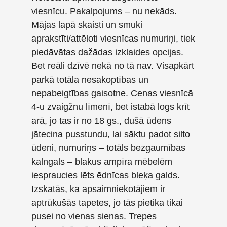
viesnīcu. Pakalpojums – nu nekāds.
Mājas lapā skaisti un smuki
aprakstīti/attēloti viesnīcas numuriņi, tiek
piedāvātas dažādas izklaides opcijas.
Bet reāli dzīvē nekā no tā nav. Visapkārt
parkā totāla nesakoptības un
nepabeigtības gaisotne. Cenas viesnīcā
4-u zvaigžnu līmenī, bet istabā logs krīt
arā, jo tas ir no 18 gs., dušā ūdens
jātecina pusstundu, lai sāktu padot silto
ūdeni, numuriņs – totāls bezgaumības
kalngals – blakus ampīra mēbelēm
iespraucies lēts ēdnīcas bleķa galds.
Izskatās, ka apsaimniekotājiem ir
aptrūkušās tapetes, jo tās pietika tikai
pusei no vienas sienas. Trepes