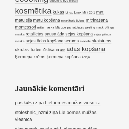
ecooking eye cream
kosmētika
kūkas
mati
Linux
Linux Mint 20.1
matu eļļa
matu kopšana
mitrināšana
micelārais ūdens
montessori
mālu maska
Mārupe
pamatplates
peeling mask
pīlinga
rotaļļietas
sausa āda
sejas kopšana
maska
sejas pīlinga
sejas ādas kopšana
serums
skaistums
maska
sieviete
ādas kopšana
skrubis
Tortes
Zīdīšana
āda
Ķermeņa krēms
ķermeņa kopšana
želeja
Jaunākie komentāri
pasikxEa
ziņā
Lielbornes muižas viesnīca
stoleshnic_nzmi
ziņā
Lielbornes muižas
viesnīca