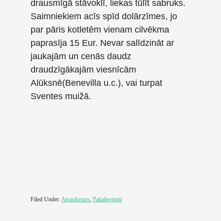
drausmīgā stāvoklī, liekas tūlīt sabruks.
Saimniekiem acīs spīd dolārzīmes, jo
par pāris kotletēm vienam cilvēkma
paprasīja 15 Eur. Nevar salīdzināt ar
jaukajām un cenās daudz
draudzīgākajām viesnīcām
Alūksnē(Benevilla u.c.), vai turpat
Sventes muižā.
Filed Under:
Atsauksmes
,
Pakalpojumi