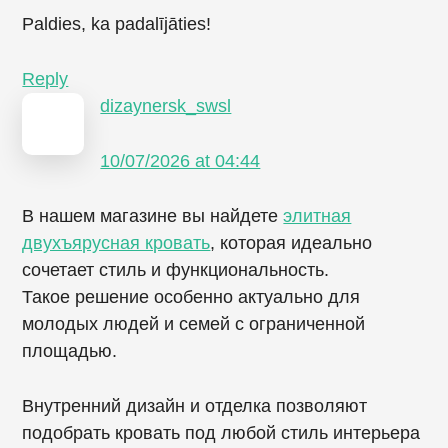
Paldies, ka padalījāties!
Reply
dizaynersk_swsl
10/07/2026 at 04:44
В нашем магазине вы найдете
элитная
двухъярусная кровать
, которая идеально
сочетает стиль и функциональность.
Такое решение особенно актуально для
молодых людей и семей с ограниченной
площадью.
Внутренний дизайн и отделка позволяют
подобрать кровать под любой стиль интерьера