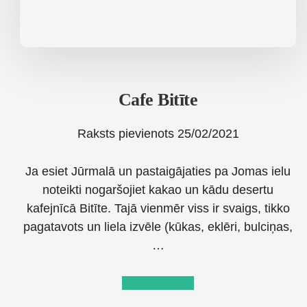
Cafe Bitīte
Raksts pievienots
25/02/2021
Ja esiet Jūrmalā un pastaigājaties pa Jomas ielu
noteikti nogaršojiet kakao un kādu desertu
kafejnīcā Bitīte. Tajā vienmēr viss ir svaigs, tikko
pagatavots un liela izvēle (kūkas, eklēri, bulciņas,
…
about
Lasīt tālāk
→
Cafe