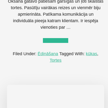
Oksana gatavo patiešām garšīgas un ļoti skaistas
tortes. Pasūtīju vairākas reizes un vienmēr biju
apmierināta. Patīkama komunikācija un
individuāla pieeja katram klientam. Ir iespēja
vienoties par …
about
Lasīt tālāk
→
Oxy_cake
Filed Under:
Ēdināšana
Tagged With:
kūkas
,
Tortes