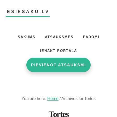
Skip
Skip
to
to
ESIESAKU.LV
main
footer
content
Atsauksmju
portāls
SĀKUMS
ATSAUKSMES
PADOMI
IENĀKT PORTĀLĀ
PIEVIENOT ATSAUKSMI
You are here:
Home
/
Archives for Tortes
Tortes