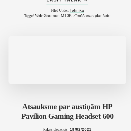
ATSAUKSME
PAR
Tehnika
Filed Under:
GAOMON
Gaomon M10K
zīmēšanas planšete
Tagged With:
,
M10K
ZĪMĒŠANAS
PLANŠETI
Atsauksme par austiņām HP
Pavilion Gaming Headset 600
Raksts pievienots
19/02/2021