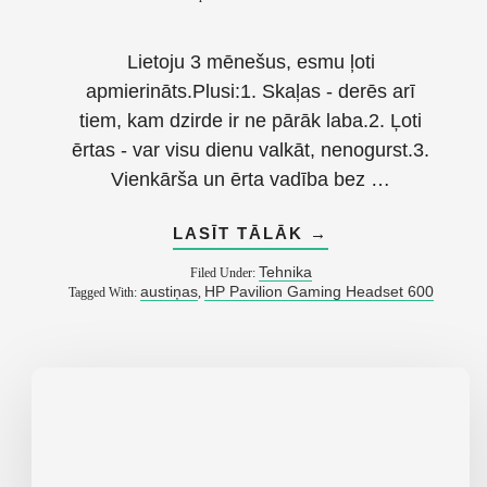
Lietoju 3 mēnešus, esmu ļoti
apmierināts.Plusi:1. Skaļas - derēs arī
tiem, kam dzirde ir ne pārāk laba.2. Ļoti
ērtas - var visu dienu valkāt, nenogurst.3.
Vienkārša un ērta vadība bez …
ABOUT
LASĪT TĀLĀK
→
ATSAUKSME
PAR
Tehnika
Filed Under:
AUSTIŅĀM
austiņas
HP Pavilion Gaming Headset 600
Tagged With:
,
HP
PAVILION
GAMING
HEADSET
600