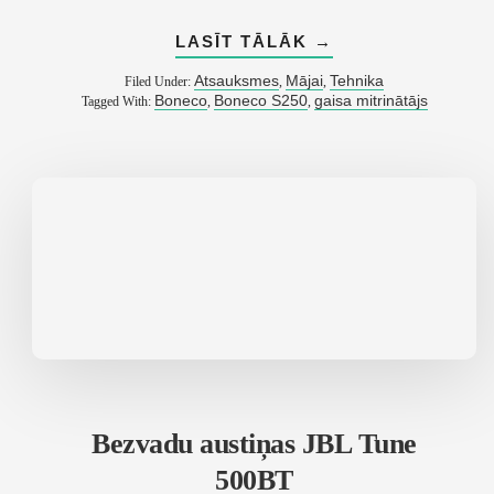
ABOUT
LASĪT TĀLĀK
→
ATSAUKSME
PAR
Atsauksmes
Mājai
Tehnika
Filed Under:
,
,
BONECO
Boneco
Boneco S250
gaisa mitrinātājs
Tagged With:
,
,
S250
GAISA
MITRINĀTĀJU
Bezvadu austiņas JBL Tune
500BT