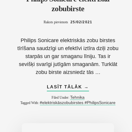
zobubirste
Raksts pievienots
25/02/2021
Philips Sonicare elektriskās zobu birstes
tīrīšana saudzīgi un efektīvi iztīra dziļi zobu
starpās un gar smaganu līniju. Tas ir
sevišķi svarīgi jutīgām smaganām. Turklāt
zobu birste aizsniedz tās …
ABOUT
LASĪT TĀLĀK
→
PHILIPS
SONICARE
Tehnika
Filed Under:
ELEKTRISKĀ
#elektriskāszobubirstes #PhilipsSonicare
Tagged With:
ZOBUBIRSTE