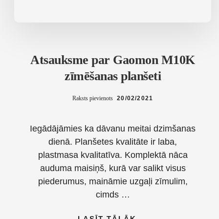
Atsauksme par Gaomon M10K
zīmēšanas planšeti
Raksts pievienots
20/02/2021
Iegādājāmies ka dāvanu meitai dzimšanas
dienā. Planšetes kvalitāte ir laba,
plastmasa kvalitatīva. Komplektā nāca
auduma maisiņš, kurā var salikt visus
piederumus, maināmie uzgaļi zīmulim,
cimds …
ABOUT
LASĪT TĀLĀK
→