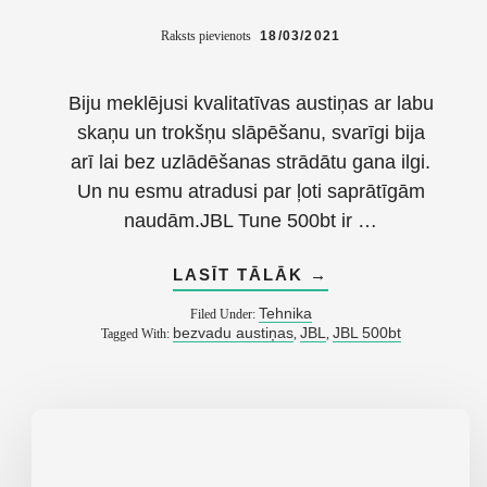
Raksts pievienots
18/03/2021
Biju meklējusi kvalitatīvas austiņas ar labu
skaņu un trokšņu slāpēšanu, svarīgi bija
arī lai bez uzlādēšanas strādātu gana ilgi.
Un nu esmu atradusi par ļoti saprātīgām
naudām.JBL Tune 500bt ir …
ABOUT
LASĪT TĀLĀK
→
BEZVADU
AUSTIŅAS
Tehnika
Filed Under:
JBL
bezvadu austiņas
JBL
JBL 500bt
Tagged With:
,
,
TUNE
500BT