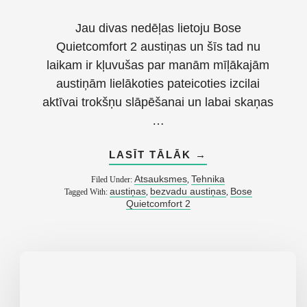
Jau divas nedēļas lietoju Bose
Quietcomfort 2 austiņas un šīs tad nu
laikam ir kļuvušas par manām mīļākajām
austiņām lielākoties pateicoties izcilai
aktīvai trokšņu slāpēšanai un labai skaņas
…
ABOUT
LASĪT TĀLĀK
→
ATSAUKSME
PAR
Atsauksmes
Tehnika
Filed Under:
,
BOSE
austiņas
bezvadu austiņas
Bose
Tagged With:
,
,
QUIETCOMFORT
Quietcomfort 2
2
AUSTIŅĀM