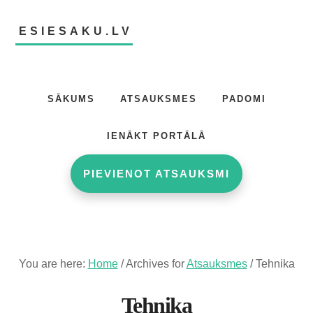
Skip
Skip
to
to
ESIESAKU.LV
main
footer
content
Atsauksmju
portāls
SĀKUMS
ATSAUKSMES
PADOMI
IENĀKT PORTĀLĀ
PIEVIENOT ATSAUKSMI
You are here:
Home
/
Archives for
Atsauksmes
/
Tehnika
Tehnika