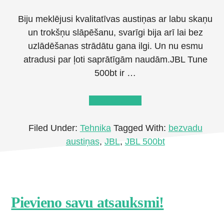
Biju meklējusi kvalitatīvas austiņas ar labu skaņu
un trokšņu slāpēšanu, svarīgi bija arī lai bez
uzlādēšanas strādātu gana ilgi. Un nu esmu
atradusi par ļoti saprātīgām naudām.JBL Tune
500bt ir …
about
Lasīt tālāk
→
Bezvadu
austiņas
Filed Under:
Tehnika
Tagged With:
bezvadu
JBL
austiņas
,
JBL
,
JBL 500bt
Tune
500BT
Footer
Pievieno savu atsauksmi!
CTA