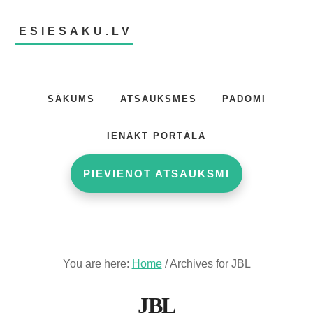
Skip
Skip
to
to
ESIESAKU.LV
main
footer
content
Atsauksmju
portāls
SĀKUMS
ATSAUKSMES
PADOMI
IENĀKT PORTĀLĀ
PIEVIENOT ATSAUKSMI
You are here:
Home
/
Archives for JBL
JBL