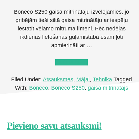
Boneco S250 gaisa mitrinātāju izvēlējāmies, jo
gribējām tieši siltā gaisa mitrinātāju ar iespēju
iestatīt vēlamo mitruma līmeni. Pēc nedēļas
ikdienas lietošanas guļamistabā esam ļoti
apmierināti ar …
about
Lasīt tālāk
→
Atsauksme
par
Filed Under:
Atsauksmes
,
Mājai
,
Tehnika
Tagged
Boneco
With:
Boneco
,
Boneco S250
,
gaisa mitrinātājs
S250
gaisa
mitrinātāju
Footer
Pievieno savu atsauksmi!
CTA