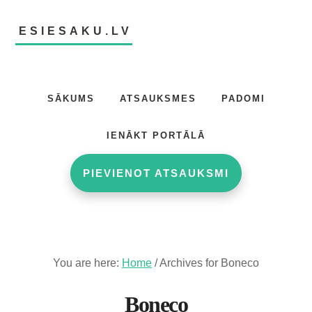
Skip
Skip
to
to
ESIESAKU.LV
main
footer
content
Atsauksmju
portāls
SĀKUMS
ATSAUKSMES
PADOMI
IENĀKT PORTĀLĀ
PIEVIENOT ATSAUKSMI
You are here:
Home
/
Archives for Boneco
Boneco