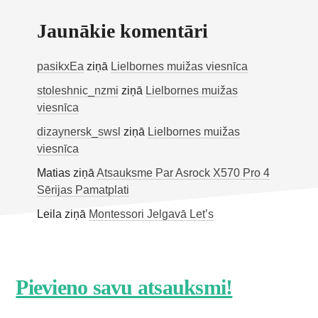
Jaunākie komentāri
pasikxEa
ziņā
Lielbornes muižas viesnīca
stoleshnic_nzmi
ziņā
Lielbornes muižas
viesnīca
dizaynersk_swsl
ziņā
Lielbornes muižas
viesnīca
Matias
ziņā
Atsauksme Par Asrock X570 Pro 4
Sērijas Pamatplati
Leila
ziņā
Montessori Jelgavā Let’s
Footer
Pievieno savu atsauksmi!
CTA