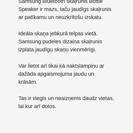
Samsung Bluetooth skaļrunis Bottle
Speaker ir mazs, taču jaudīgs skaļrunis
ar patīkamu un neuzkrītošu izskatu.
Ideāla skaņa jebkurā telpas vietā.
Samsung pudeles dizaina skaļrunis
izplata jaudīgu skaņu vienmērīgi.
Var lietot arī tikai kā naktslampiņu ar
dažāda apgaismojuma jaudu un
krāsām.
Tas ir viegls un neaizņems daudz vietas,
lai kur arī dotos.