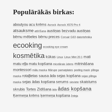
Populārākās birkas:
aboutyou
acu krēms
Asrock
Asrock X570 Pro 4
atsauksme
austiņas
bezvadu austiņas
attīrīšana
bērnu mēbeles
bērnu preces
Corsair G63
datortehnika
ecooking
ecooking eye cream
kosmētika
kūkas
mati
Linux
Linux Mint 20.1
matu eļļa
matu kopšana
mitrināšana
micelārais ūdens
montessori
mālu maska
Mārupe
pamatplates
peeling mask
pīlinga
rotaļļietas
sausa āda
sejas kopšana
maska
sejas pīlinga
sejas ādas kopšana
serums
skaistums
maska
sieviete
ādas kopšana
skrubis
Tortes
Zīdīšana
āda
Ķermeņa krēms
ķermeņa kopšana
želeja