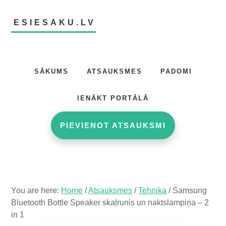
Skip
Skip
Skip
to
to
to
ESIESAKU.LV
main
primary
footer
content
sidebar
Atsauksmju
portāls
SĀKUMS
ATSAUKSMES
PADOMI
IENĀKT PORTĀLĀ
PIEVIENOT ATSAUKSMI
You are here:
Home
/
Atsauksmes
/
Tehnika
/
Samsung
Bluetooth Bottle Speaker skaļrunis un naktslampiņa – 2
in 1