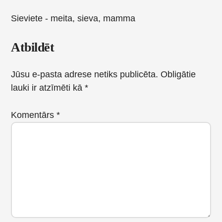
Sieviete - meita, sieva, mamma
Reader
Atbildēt
Interactions
Jūsu e-pasta adrese netiks publicēta.
Obligātie
lauki ir atzīmēti kā
*
Komentārs
*