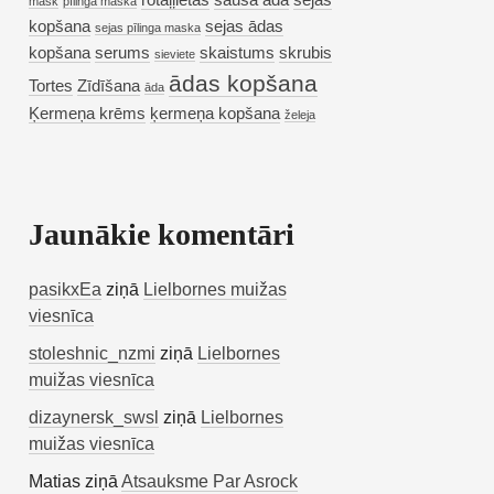
rotaļļietas
sausa āda
sejas
mask
pīlinga maska
kopšana
sejas ādas
sejas pīlinga maska
kopšana
serums
skaistums
skrubis
sieviete
ādas kopšana
Tortes
Zīdīšana
āda
Ķermeņa krēms
ķermeņa kopšana
želeja
Jaunākie komentāri
pasikxEa
ziņā
Lielbornes muižas
viesnīca
stoleshnic_nzmi
ziņā
Lielbornes
muižas viesnīca
dizaynersk_swsl
ziņā
Lielbornes
muižas viesnīca
Matias
ziņā
Atsauksme Par Asrock