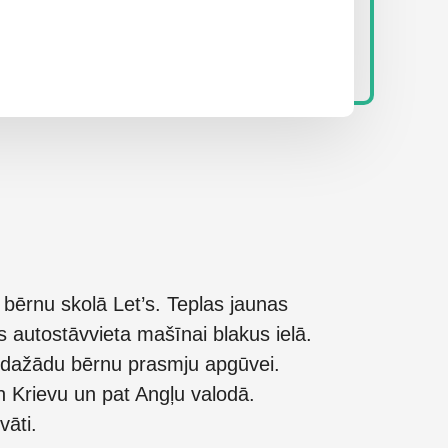
bērnu skolā Let’s. Teplas jaunas
 autostāvvieta mašīnai blakus ielā.
 dažādu bērnu prasmju apgūvei.
n Krievu un pat Angļu valodā.
āti.