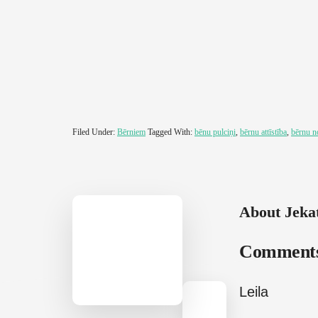
Filed Under:
Bērniem
Tagged With:
bēnu pulciņi
,
bērnu attīstība
,
bērnu n
About
Jeka
Reader
Comment
Interactions
Leila