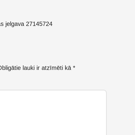
as jelgava 27145724
bligātie lauki ir atzīmēti kā
*