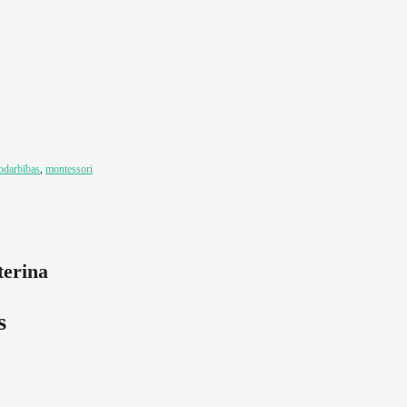
odarbības
,
montessori
terina
s