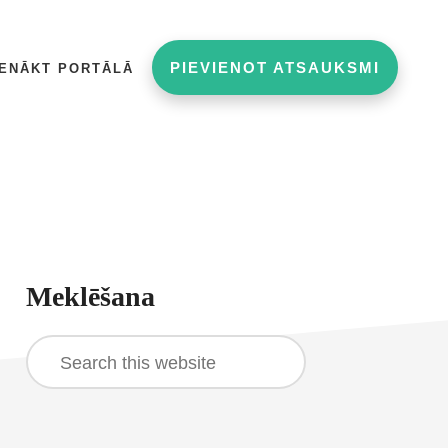
PIEVIENOT ATSAUKSMI
IENĀKT PORTĀLĀ
rimary
Meklēšana
idebar
Search
this
website