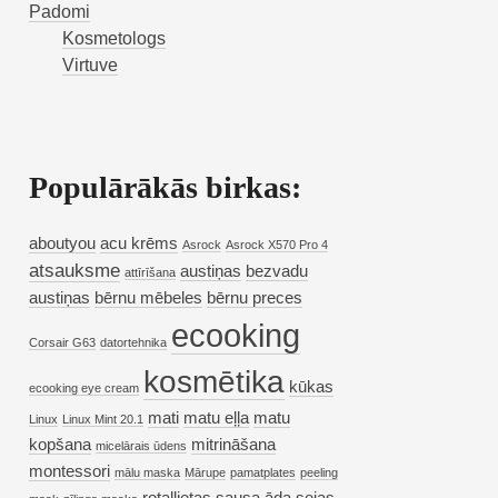
Padomi
Kosmetologs
Virtuve
Populārākās birkas:
aboutyou
acu krēms
Asrock
Asrock X570 Pro 4
atsauksme
austiņas
bezvadu
attīrīšana
austiņas
bērnu mēbeles
bērnu preces
ecooking
Corsair G63
datortehnika
kosmētika
kūkas
ecooking eye cream
mati
matu eļļa
matu
Linux
Linux Mint 20.1
kopšana
mitrināšana
micelārais ūdens
montessori
mālu maska
Mārupe
pamatplates
peeling