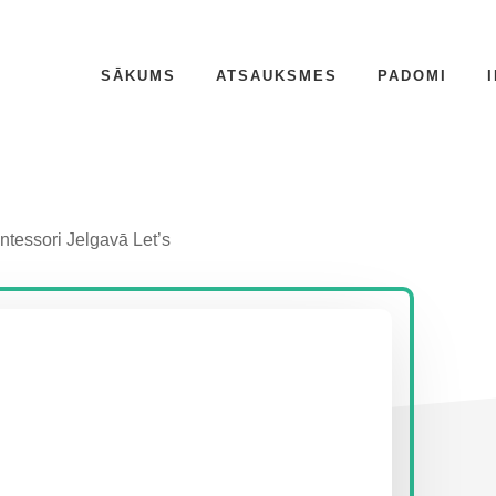
SĀKUMS
ATSAUKSMES
PADOMI
tessori Jelgavā Let’s
P
S