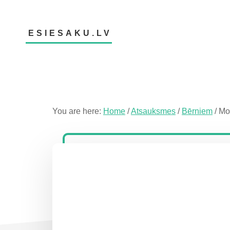
Skip
Skip
Skip
to
to
to
main
primary
footer
ESIESAKU.LV
content
sidebar
Atsauksmju
portāls
You are here:
Home
/
Atsauksmes
/
Bērniem
/
Mon