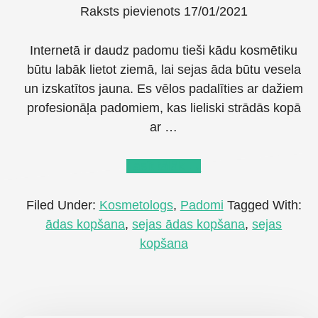
Raksts pievienots
17/01/2021
Internetā ir daudz padomu tieši kādu kosmētiku
būtu labāk lietot ziemā, lai sejas āda būtu vesela
un izskatītos jauna. Es vēlos padalīties ar dažiem
profesionāļa padomiem, kas lieliski strādās kopā
ar …
about
Lasīt tālāk
→
Kas
būtu
Filed Under:
Kosmetologs
,
Padomi
Tagged With:
jāzina
ādas kopšana
,
sejas ādas kopšana
,
sejas
par
kopšana
sejas
ādas
kopšanu