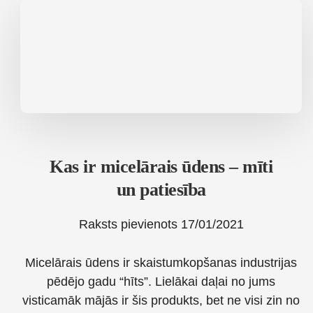
ziemā.
Kosmetolga
Padoms.
Kas ir micelārais ūdens – mīti
un patiesība
Raksts pievienots
17/01/2021
Micelārais ūdens ir skaistumkopšanas industrijas
pēdējo gadu “hīts”. Lielākai daļai no jums
visticamāk mājās ir šis produkts, bet ne visi zin no