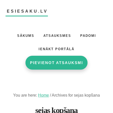
Skip
Skip
to
to
ESIESAKU.LV
main
footer
content
Atsauksmju
portāls
SĀKUMS
ATSAUKSMES
PADOMI
IENĀKT PORTĀLĀ
PIEVIENOT ATSAUKSMI
You are here:
Home
/
Archives for sejas kopšana
sejas kopšana