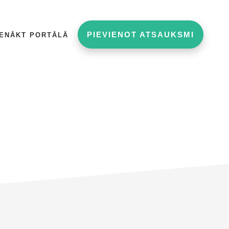
PIEVIENOT ATSAUKSMI
IENĀKT PORTĀLĀ