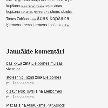
rotaļļietas
sausa āda
sejas
mask
pīlinga maska
kopšana
sejas ādas
sejas pīlinga maska
kopšana
serums
skaistums
skrubis
sieviete
ādas kopšana
Tortes
Zīdīšana
āda
Ķermeņa krēms
ķermeņa kopšana
želeja
Jaunākie komentāri
pasikxEa
ziņā
Lielbornes muižas
viesnīca
stoleshnic_nzmi
ziņā
Lielbornes
muižas viesnīca
dizaynersk_swsl
ziņā
Lielbornes
muižas viesnīca
Matias
ziņā
Atsauksme Par Asrock