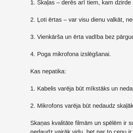
1. Skaļas – derēs arī tiem, kam dzirde 
2. Ļoti ērtas – var visu dienu valkāt, n
3. Vienkārša un ērta vadība bez pārg
4. Poga mikrofona izslēgšanai.
Kas nepatika:
1. Kabelis varēja būt mīkstāks un ned
2. Mikrofons varēja būt nedaudz skaļāk
Skaņas kvalitāte filmām un spēlēm ir 
nedaudz vairāk vidu, bet par to cenu ir