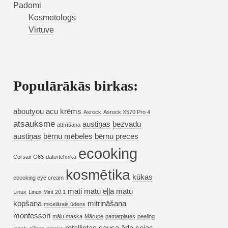
Padomi
Kosmetologs
Virtuve
Populārākās birkas:
aboutyou
acu krēms
Asrock
Asrock X570 Pro 4
atsauksme
austiņas
bezvadu
attīrīšana
austiņas
bērnu mēbeles
bērnu preces
ecooking
Corsair G63
datortehnika
kosmētika
kūkas
ecooking eye cream
mati
matu eļļa
matu
Linux
Linux Mint 20.1
kopšana
mitrināšana
micelārais ūdens
montessori
mālu maska
Mārupe
pamatplates
peeling