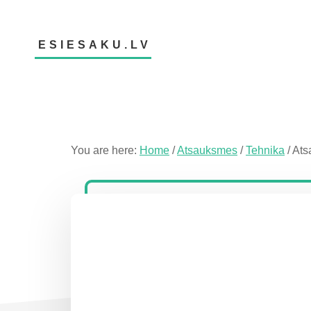
Skip
Skip
Skip
to
to
to
main
primary
footer
ESIESAKU.LV
content
sidebar
Atsauksmju
portāls
You are here:
Home
/
Atsauksmes
/
Tehnika
/
Ats