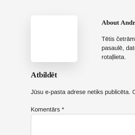
About
Andr
Tētis četrām
pasaulē, dat
rotaļlieta.
Reader
Atbildēt
Interactions
Jūsu e-pasta adrese netiks publicēta.
O
Komentārs
*