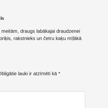
is
 meitām, draugs labākajai draudzenei
oriķis, rakstnieks un četru kaķu mīļākā
bligātie lauki ir atzīmēti kā
*