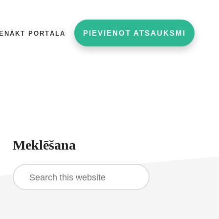
PIEVIENOT ATSAUKSMI
IENĀKT PORTĀLĀ
rimary
Meklēšana
idebar
Search
this
website