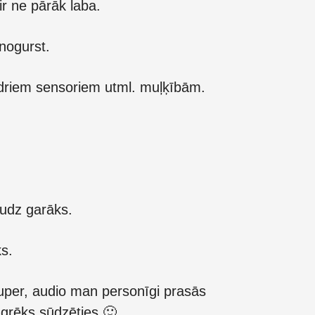
ir ne pārāk laba.
enogurst.
udriem sensoriem utml. muļķībām.
audz garāks.
s.
super, audio man personīgi prasās
 grēks sūdzēties 🙂