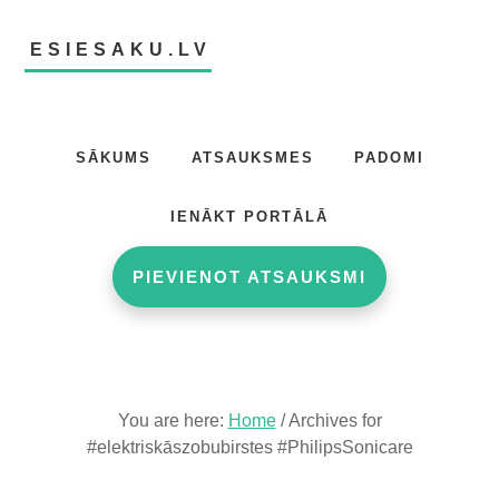
Skip
Skip
to
to
ESIESAKU.LV
main
footer
content
Atsauksmju
portāls
SĀKUMS
ATSAUKSMES
PADOMI
IENĀKT PORTĀLĀ
PIEVIENOT ATSAUKSMI
You are here:
Home
/
Archives for
#elektriskāszobubirstes #PhilipsSonicare