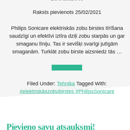
Raksts pievienots
25/02/2021
Philips Sonicare elektriskās zobu birstes tīrīšana
saudzīgi un efektīvi iztīra dziļi zobu starpās un gar
smaganu līniju. Tas ir sevišķi svarīgi jutīgām
smaganām. Turklāt zobu birste aizsniedz tās …
about
Lasīt tālāk
→
Philips
Sonicare
Filed Under:
Tehnika
Tagged With:
elektriskā
#elektriskāszobubirstes #PhilipsSonicare
zobubirste
Footer
Pievieno savu atsauksmi!