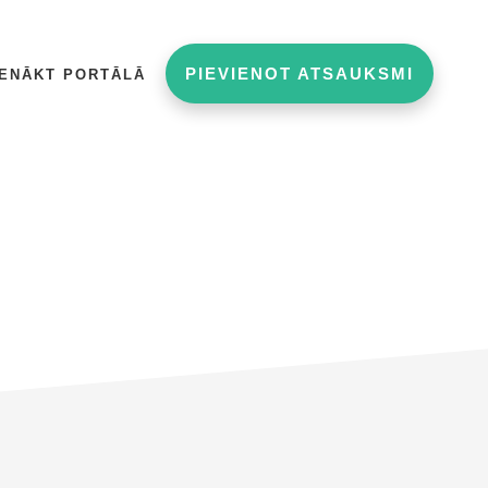
PIEVIENOT ATSAUKSMI
IENĀKT PORTĀLĀ