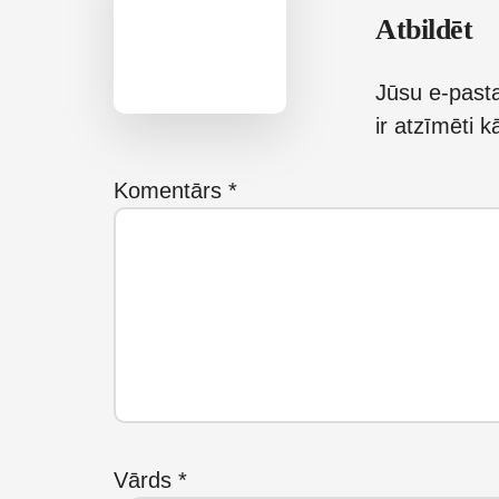
Reader
Atbildēt
Interactions
Jūsu e-pasta
ir atzīmēti 
Komentārs
*
Vārds
*