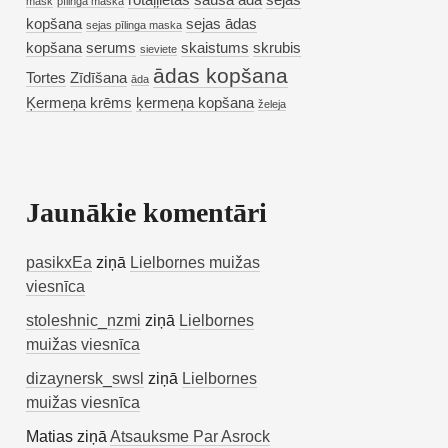
rotaļļietas
sausa āda
sejas
mask
pīlinga maska
kopšana
sejas ādas
sejas pīlinga maska
kopšana
serums
skaistums
skrubis
sieviete
ādas kopšana
Tortes
Zīdīšana
āda
Ķermeņa krēms
ķermeņa kopšana
želeja
Jaunākie komentāri
pasikxEa
ziņā
Lielbornes muižas
viesnīca
stoleshnic_nzmi
ziņā
Lielbornes
muižas viesnīca
dizaynersk_swsl
ziņā
Lielbornes
muižas viesnīca
Matias
ziņā
Atsauksme Par Asrock