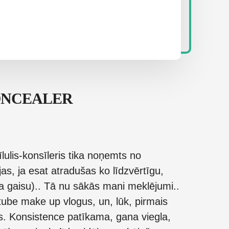
ONCEALER
ulis-konsīleris tika noņemts no
jas, ja esat atradušas ko līdzvērtīgu,
pa gaisu).. Tā nu sākās mani meklējumi..
tube make up vlogus, un, lūk, pirmais
s. Konsistence patīkama, gana viegla,