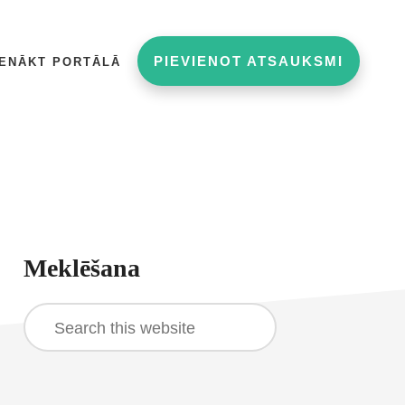
PIEVIENOT ATSAUKSMI
IENĀKT PORTĀLĀ
rimary
Meklēšana
idebar
Search
this
website