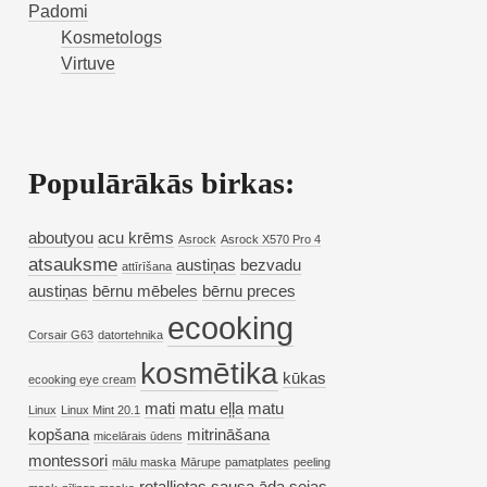
Padomi
Kosmetologs
Virtuve
Populārākās birkas:
aboutyou
acu krēms
Asrock
Asrock X570 Pro 4
atsauksme
austiņas
bezvadu
attīrīšana
austiņas
bērnu mēbeles
bērnu preces
ecooking
Corsair G63
datortehnika
kosmētika
kūkas
ecooking eye cream
mati
matu eļļa
matu
Linux
Linux Mint 20.1
kopšana
mitrināšana
micelārais ūdens
montessori
mālu maska
Mārupe
pamatplates
peeling