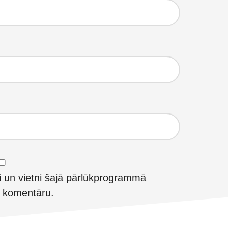
i un vietni šajā pārlūkprogrammā
t komentāru.