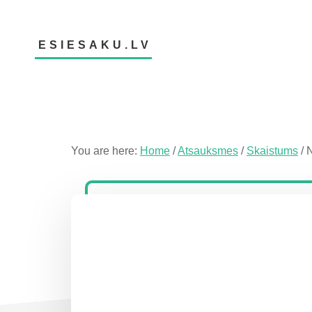
Skip
Skip
Skip
to
to
to
main
primary
footer
ESIESAKU.LV
content
sidebar
Atsauksmju
portāls
You are here:
Home
/
Atsauksmes
/
Skaistums
/
N