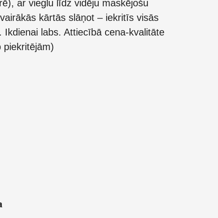
rē), ar vieglu līdz vidēju maskējošu
airākās kārtās slāņot – iekritīs visās
. Ikdienai labs. Attiecībā cena-kvalitāte
 piekritējām)
a