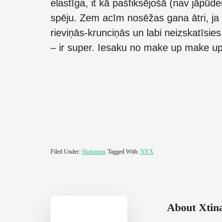
elastīga, it kā pašfiksējošā (nav jāpūde
spēju. Zem acīm nosēžas gana ātri, ja v
rieviņās-krunciņās un labi neizskatīsies
– ir super. Iesaku no make up make up
Filed Under:
Skaistums
Tagged With:
NYX
About
Xtin