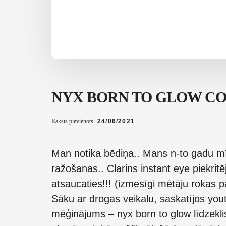
NYX BORN TO GLOW C
Raksts pievienots
24/06/2021
Man notika bēdiņa.. Mans n-to gadu mīl
ražošanas.. Clarins instant eye piekritē
atsaucaties!!! (izmesīgi mētāju rokas 
Sāku ar drogas veikalu, saskatījos you
mēģinājums – nyx born to glow līdzekli