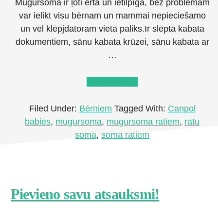
Mugursoma ir ļoti erta un ietilpīga, bez problēmām
var ielikt visu bērnam un mammai nepieciešamo
un vēl klēpjdatoram vieta paliks.Ir slēptā kabata
dokumentiem, sānu kabata krūzei, sānu kabata ar
…
about
Lasīt tālāk
→
CANPOL
BABIES
Filed Under:
Bērniem
Tagged With:
Canpol
ratu
babies
,
mugursoma
,
mugursoma ratiem
,
ratu
soma
soma
,
soma ratiem
Footer
Pievieno savu atsauksmi!
CTA