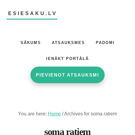
Skip
Skip
to
to
ESIESAKU.LV
main
footer
content
Atsauksmju
portāls
SĀKUMS
ATSAUKSMES
PADOMI
IENĀKT PORTĀLĀ
PIEVIENOT ATSAUKSMI
You are here:
Home
/
Archives for soma ratiem
soma ratiem