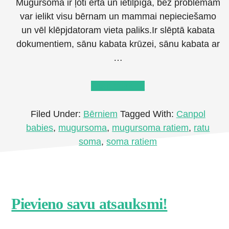
Mugursoma ir ļoti erta un ietilpīga, bez problēmām
var ielikt visu bērnam un mammai nepieciešamo
un vēl klēpjdatoram vieta paliks.Ir slēptā kabata
dokumentiem, sānu kabata krūzei, sānu kabata ar
…
about
Lasīt tālāk
→
CANPOL
BABIES
Filed Under:
Bērniem
Tagged With:
Canpol
ratu
babies
,
mugursoma
,
mugursoma ratiem
,
ratu
soma
soma
,
soma ratiem
Footer
Pievieno savu atsauksmi!
CTA