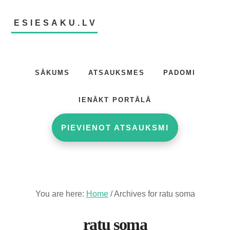
Skip
Skip
to
to
ESIESAKU.LV
main
footer
content
Atsauksmju
portāls
SĀKUMS
ATSAUKSMES
PADOMI
IENĀKT PORTĀLĀ
PIEVIENOT ATSAUKSMI
You are here:
Home
/
Archives for ratu soma
ratu soma