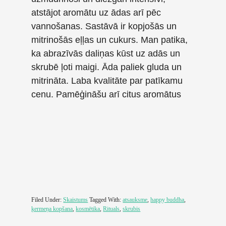
atstājot aromātu uz ādas arī pēc
vannošanas. Sastāvā ir kopjošās un
mitrinošās eļļas un cukurs. Man patika,
ka abrazīvās daliņas kūst uz adās un
skrubē ļoti maigi. Āda paliek gluda un
mitrināta. Laba kvalitāte par patīkamu
cenu. Pamēģināšu arī citus aromātus
Filed Under:
Skaistums
Tagged With:
atsauksme
,
happy buddha
,
ķermeņa kopšana
,
kosmētika
,
Rituals
,
skrubis