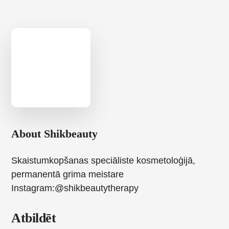
About
Shikbeauty
Skaistumkopšanas speciāliste kosmetoloģijā,
permanentā grima meistare
Instagram:@shikbeautytherapy
Reader
Atbildēt