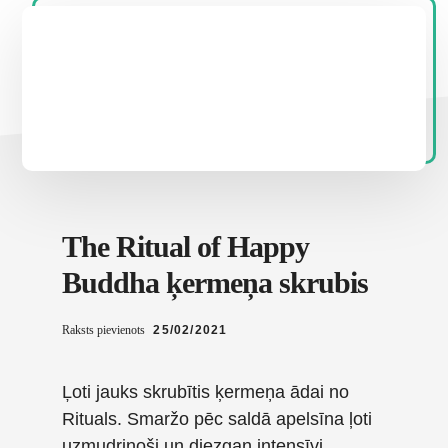
The Ritual of Happy
Buddha ķermeņa skrubis
Raksts pievienots
25/02/2021
Ļoti jauks skrubītis ķermeņa ādai no
Rituals. Smaržo pēc saldā apelsīna ļoti
uzmudrinoši un diezgan intensīvi,