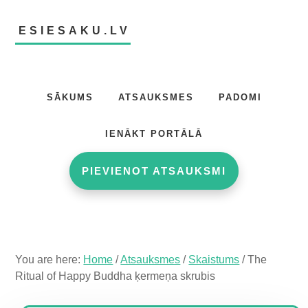
Skip
Skip
Skip
to
to
to
ESIESAKU.LV
main
primary
footer
content
sidebar
Atsauksmju
portāls
SĀKUMS
ATSAUKSMES
PADOMI
IENĀKT PORTĀLĀ
PIEVIENOT ATSAUKSMI
You are here:
Home
/
Atsauksmes
/
Skaistums
/
The
Ritual of Happy Buddha ķermeņa skrubis