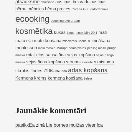
atsauksme
austiņas
bezvadu austiņas
attīrīšana
bērnu mēbeles
bērnu preces
Corsair G63
datortehnika
ecooking
ecooking eye cream
kosmētika
kūkas
mati
Linux
Linux Mint 20.1
matu eļļa
matu kopšana
mitrināšana
micelārais ūdens
montessori
mālu maska
Mārupe
pamatplates
peeling mask
pīlinga
rotaļļietas
sausa āda
sejas kopšana
maska
sejas pīlinga
sejas ādas kopšana
serums
skaistums
maska
sieviete
ādas kopšana
skrubis
Tortes
Zīdīšana
āda
Ķermeņa krēms
ķermeņa kopšana
želeja
Jaunākie komentāri
pasikxEa
ziņā
Lielbornes muižas viesnīca