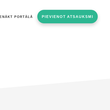
PIEVIENOT ATSAUKSMI
IENĀKT PORTĀLĀ