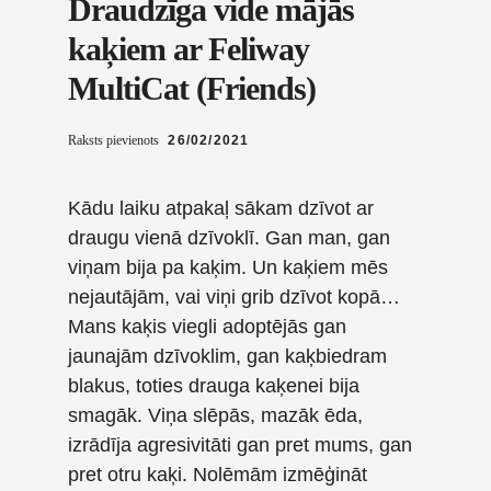
Draudzīga vide mājās
kaķiem ar Feliway
MultiCat (Friends)
Raksts pievienots
26/02/2021
Kādu laiku atpakaļ sākam dzīvot ar
draugu vienā dzīvoklī. Gan man, gan
viņam bija pa kaķim. Un kaķiem mēs
nejautājām, vai viņi grib dzīvot kopā…
Mans kaķis viegli adoptējās gan
jaunajām dzīvoklim, gan kaķbiedram
blakus, toties drauga kaķenei bija
smagāk. Viņa slēpās, mazāk ēda,
izrādīja agresivitāti gan pret mums, gan
pret otru kaķi. Nolēmām izmēģināt