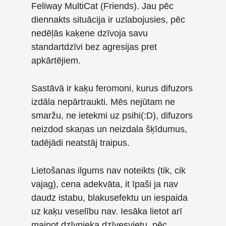
Feliway MultiCat (Friends). Jau pēc
diennakts situācija ir uzlabojusies, pēc
nedēļās kaķene dzīvoja savu
standartdzīvi bez agresijas pret
apkārtējiem.
Sastāvā ir kaķu feromoni, kurus difuzors
izdāla nepārtraukti. Mēs nejūtam ne
smaržu, ne ietekmi uz psihi(:D), difuzors
neizdod skaņas un neizdala šķīdumus,
tadējādi neatstāj traipus.
Lietošanas ilgums nav noteikts (tik, cik
vajag), cena adekvāta, it īpaši ja nav
daudz istabu, blakusefektu un iespaida
uz kaķu veselību nav. Iesāka lietot arī
mainot dzīvnieka dzīvesvietu, pēc