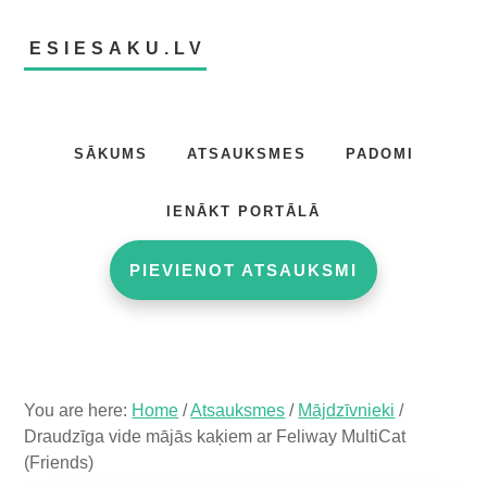
Skip
Skip
Skip
to
to
to
ESIESAKU.LV
main
primary
footer
content
sidebar
Atsauksmju
portāls
SĀKUMS
ATSAUKSMES
PADOMI
IENĀKT PORTĀLĀ
PIEVIENOT ATSAUKSMI
You are here:
Home
/
Atsauksmes
/
Mājdzīvnieki
/
Draudzīga vide mājās kaķiem ar Feliway MultiCat
(Friends)