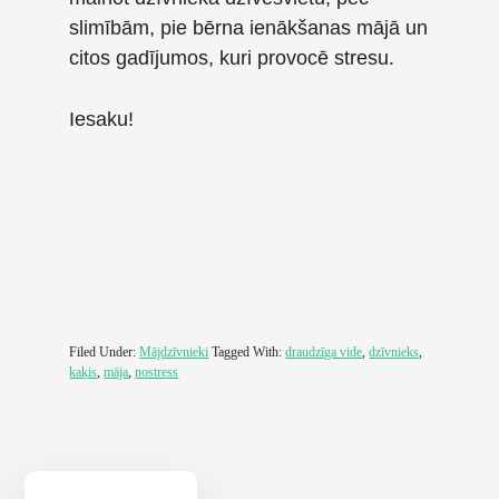
slimībām, pie bērna ienākšanas mājā un
citos gadījumos, kuri provocē stresu.
Iesaku!
Filed Under:
Mājdzīvnieki
Tagged With:
draudzīga vide
,
dzīvnieks
,
kaķis
,
māja
,
nostress