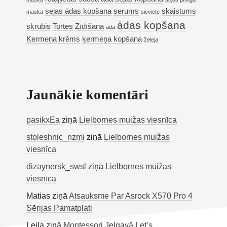
sejas ādas kopšana
serums
skaistums
maska
sieviete
ādas kopšana
skrubis
Tortes
Zīdīšana
āda
Ķermeņa krēms
ķermeņa kopšana
želeja
Jaunākie komentāri
pasikxEa
ziņā
Lielbornes muižas viesnīca
stoleshnic_nzmi
ziņā
Lielbornes muižas
viesnīca
dizaynersk_swsl
ziņā
Lielbornes muižas
viesnīca
Matias
ziņā
Atsauksme Par Asrock X570 Pro 4
Sērijas Pamatplati
Leila
ziņā
Montessori Jelgavā Let’s