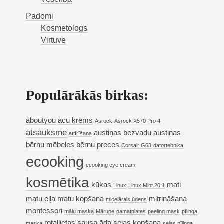
Padomi
Kosmetologs
Virtuve
Populārākās birkas:
aboutyou
acu krēms
Asrock
Asrock X570 Pro 4
atsauksme
austiņas
bezvadu austiņas
attīrīšana
bērnu mēbeles
bērnu preces
Corsair G63
datortehnika
ecooking
ecooking eye cream
kosmētika
kūkas
mati
Linux
Linux Mint 20.1
matu eļļa
matu kopšana
mitrināšana
micelārais ūdens
montessori
mālu maska
Mārupe
pamatplates
peeling mask
pīlinga
rotaļļietas
sausa āda
sejas kopšana
maska
sejas pīlinga