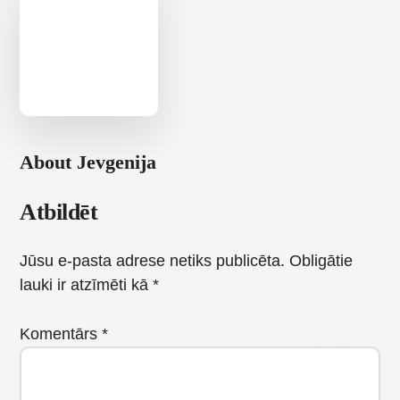
About
Jevgenija
Reader
Atbildēt
Interactions
Jūsu e-pasta adrese netiks publicēta.
Obligātie
lauki ir atzīmēti kā
*
Komentārs
*