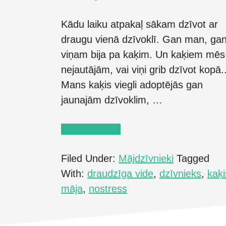
Kādu laiku atpakaļ sākam dzīvot ar
draugu vienā dzīvoklī. Gan man, ga
viņam bija pa kaķim. Un kaķiem mēs
nejautājām, vai viņi grib dzīvot kopā..
Mans kaķis viegli adoptējās gan
jaunajām dzīvoklim, …
about
Lasīt tālāk
→
Draudzīga
Filed Under:
Mājdzīvnieki
Tagged
vide
With:
draudzīga vide
,
dzīvnieks
,
kaķi
mājās
māja
,
nostress
kaķiem
ar
Feliway