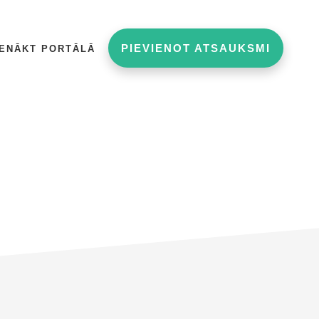
PIEVIENOT ATSAUKSMI
IENĀKT PORTĀLĀ