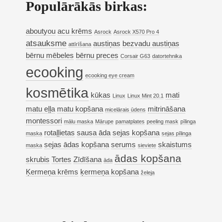
Populārākās birkas:
aboutyou
acu krēms
Asrock
Asrock X570 Pro 4
atsauksme
austiņas
bezvadu austiņas
attīrīšana
bērnu mēbeles
bērnu preces
Corsair G63
datortehnika
ecooking
ecooking eye cream
kosmētika
kūkas
mati
Linux
Linux Mint 20.1
matu eļļa
matu kopšana
mitrināšana
micelārais ūdens
montessori
mālu maska
Mārupe
pamatplates
peeling mask
pīlinga
rotaļļietas
sausa āda
sejas kopšana
maska
sejas pīlinga
sejas ādas kopšana
serums
skaistums
maska
sieviete
ādas kopšana
skrubis
Tortes
Zīdīšana
āda
Ķermeņa krēms
ķermeņa kopšana
želeja