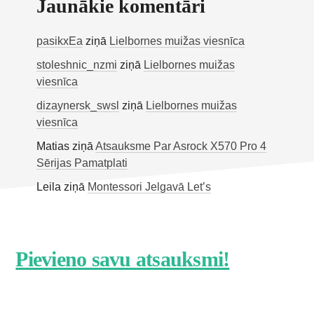
Jaunākie komentāri
pasikxEa
ziņā
Lielbornes muižas viesnīca
stoleshnic_nzmi
ziņā
Lielbornes muižas
viesnīca
dizaynersk_swsl
ziņā
Lielbornes muižas
viesnīca
Matias
ziņā
Atsauksme Par Asrock X570 Pro 4
Sērijas Pamatplati
Leila
ziņā
Montessori Jelgavā Let’s
Footer
Pievieno savu atsauksmi!
CTA