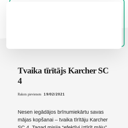
Tvaika tīrītājs Karcher SC
4
Raksts pievienots
19/02/2021
Nesen iegādājos brīnumiekārtu savas
mājas kopšanai – tvaika tīrītāju Karcher
SC 4. Tagad misija “efektīvi iztīrīt māju”