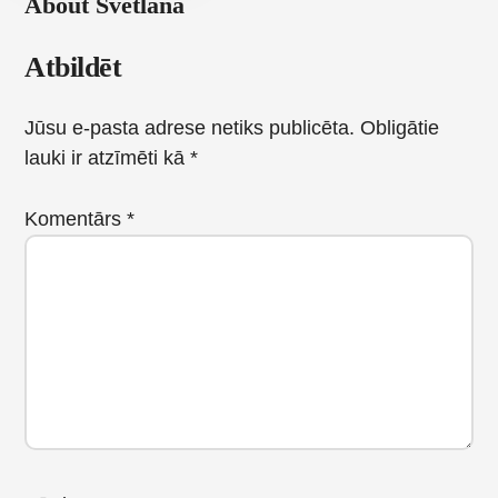
About
Svetlana
Reader
Atbildēt
Interactions
Jūsu e-pasta adrese netiks publicēta.
Obligātie
lauki ir atzīmēti kā
*
Komentārs
*