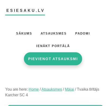
Skip
Skip
Skip
to
to
to
ESIESAKU.LV
main
primary
footer
content
sidebar
Atsauksmju
portāls
SĀKUMS
ATSAUKSMES
PADOMI
IENĀKT PORTĀLĀ
PIEVIENOT ATSAUKSMI
You are here:
Home
/
Atsauksmes
/
Mājai
/
Tvaika tīrītājs
Karcher SC 4