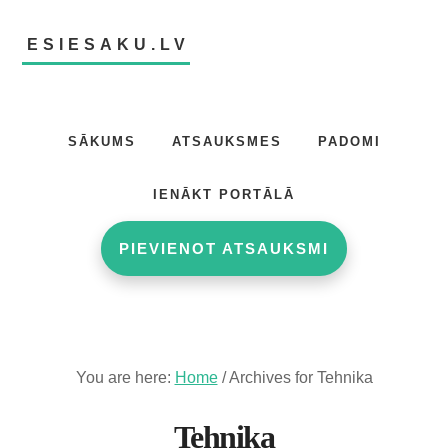
Skip
Skip
to
to
ESIESAKU.LV
main
footer
content
Atsauksmju
portāls
SĀKUMS
ATSAUKSMES
PADOMI
IENĀKT PORTĀLĀ
PIEVIENOT ATSAUKSMI
You are here:
Home
/
Archives for Tehnika
Tehnika