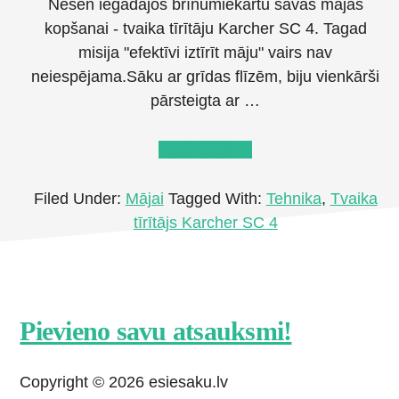
Nesen iegādājos brīnumiekārtu savas mājas
kopšanai - tvaika tīrītāju Karcher SC 4. Tagad
misija "efektīvi iztīrīt māju" vairs nav
neiespējama.Sāku ar grīdas flīzēm, biju vienkārši
pārsteigta ar …
about
Lasīt tālāk
→
Tvaika
tīrītājs
Filed Under:
Mājai
Tagged With:
Tehnika
,
Tvaika
Karcher
tīrītājs Karcher SC 4
SC
4
Footer
Pievieno savu atsauksmi!
CTA
Copyright © 2026 esiesaku.lv