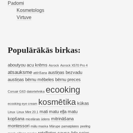
Padomi
Kosmetologs
Virtuve
Populārākās birkas:
aboutyou
acu krēms
Asrock
Asrock X570 Pro 4
atsauksme
austiņas
bezvadu
attīrīšana
austiņas
bērnu mēbeles
bērnu preces
ecooking
Corsair G63
datortehnika
kosmētika
kūkas
ecooking eye cream
mati
matu eļļa
matu
Linux
Linux Mint 20.1
kopšana
mitrināšana
micelārais ūdens
montessori
mālu maska
Mārupe
pamatplates
peeling