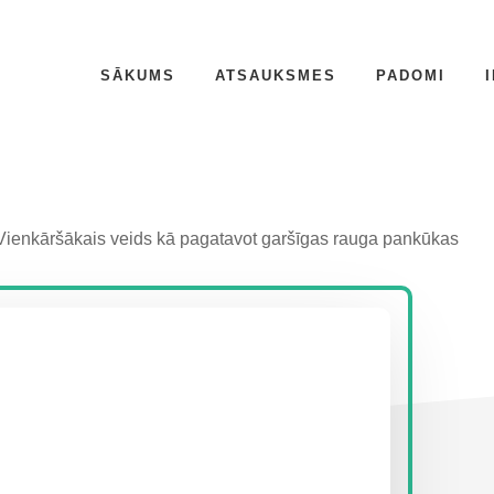
SĀKUMS
ATSAUKSMES
PADOMI
ienkāršākais veids kā pagatavot garšīgas rauga pankūkas
P
S