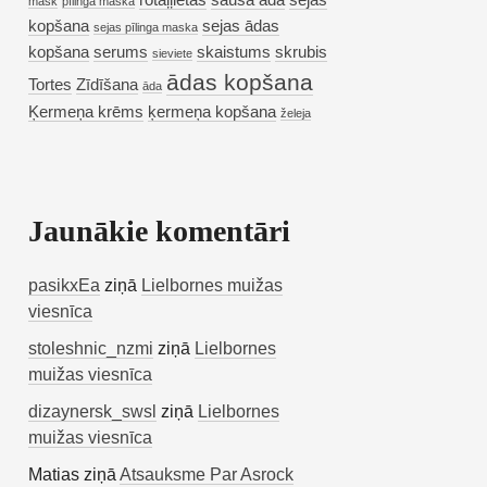
rotaļļietas
sausa āda
sejas
mask
pīlinga maska
kopšana
sejas ādas
sejas pīlinga maska
kopšana
serums
skaistums
skrubis
sieviete
ādas kopšana
Tortes
Zīdīšana
āda
Ķermeņa krēms
ķermeņa kopšana
želeja
Jaunākie komentāri
pasikxEa
ziņā
Lielbornes muižas
viesnīca
stoleshnic_nzmi
ziņā
Lielbornes
muižas viesnīca
dizaynersk_swsl
ziņā
Lielbornes
muižas viesnīca
Matias
ziņā
Atsauksme Par Asrock