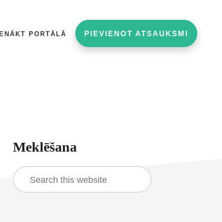
PIEVIENOT ATSAUKSMI
IENĀKT PORTĀLĀ
rimary
Meklēšana
idebar
Search
this
website