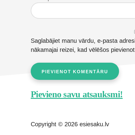
Saglabājiet manu vārdu, e-pasta adres
nākamajai reizei, kad vēlēšos pievieno
Footer
Pievieno savu atsauksmi!
CTA
Copyright © 2026 esiesaku.lv