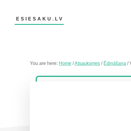
Skip
Skip
Skip
to
to
to
main
primary
footer
ESIESAKU.LV
content
sidebar
Atsauksmju
portāls
You are here:
Home
/
Atsauksmes
/
Ēdināšana
/
V