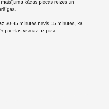
 maisījuma kādas piecas reizes un
aršīgas.
maz 30-45 minūtes nevis 15 minūtes, kā
mēr paceļas vismaz uz pusi.