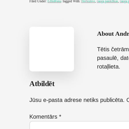
Filed Under:
Ēdināšana
Tagged With:
Herkuless
,
rauga pankūkas
,
rauga 
About
Andr
Tētis četrām
pasaulē, dat
rotaļlieta.
Reader
Atbildēt
Interactions
Jūsu e-pasta adrese netiks publicēta.
O
Komentārs
*