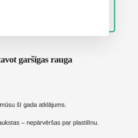
avot garšīgas rauga
 mūsu šī gada atklājums.
 aukstas – nepārvēršas par plastilīnu.