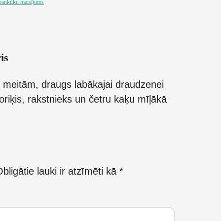
pankūku maisījums
is
 meitām, draugs labākajai draudzenei
oriķis, rakstnieks un četru kaķu mīļākā
bligātie lauki ir atzīmēti kā
*