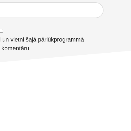
i un vietni šajā pārlūkprogrammā
t komentāru.