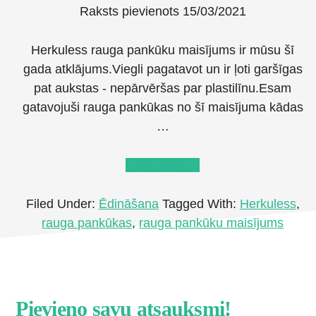
Raksts pievienots
15/03/2021
Herkuless rauga pankūku maisījums ir mūsu šī
gada atklājums.Viegli pagatavot un ir ļoti garšīgas
pat aukstas - nepārvēršas par plastilīnu.Esam
gatavojuši rauga pankūkas no šī maisījuma kādas
…
about
Lasīt tālāk
→
Vienkāršākais
veids
Filed Under:
Ēdināšana
Tagged With:
Herkuless
,
kā
rauga pankūkas
,
rauga pankūku maisījums
pagatavot
garšīgas
rauga
pankūkas
Footer
Pievieno savu atsauksmi!