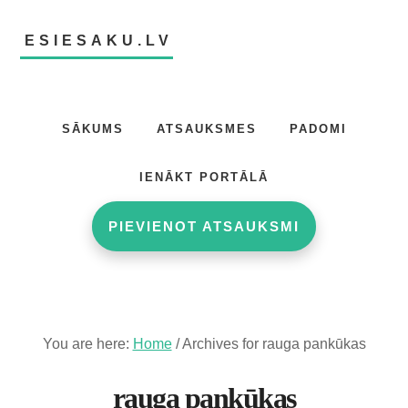
Skip
Skip
to
to
ESIESAKU.LV
main
footer
content
Atsauksmju
portāls
SĀKUMS
ATSAUKSMES
PADOMI
IENĀKT PORTĀLĀ
PIEVIENOT ATSAUKSMI
You are here:
Home
/
Archives for rauga pankūkas
rauga pankūkas