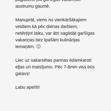
austrumu gaumē.
Manuprāt, viens no vienkāršākajiem
veidiem kā pēc dienas darbiem,
netērējot laiku, var ātri sagādāt garšīgas
vakariņas bez īpašām kulinārijas
iemaņām. 🙂
Liec uz sakarsētas pannas ēdamkaroti
eļļas un maisījumu. Pēc 7-8min viss būs
gatavs!
Labu apetīti!