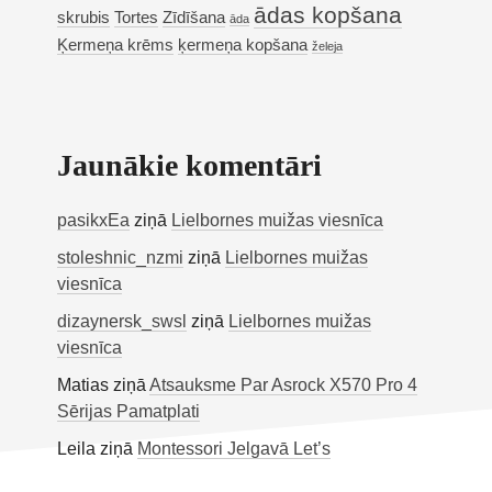
ādas kopšana
skrubis
Tortes
Zīdīšana
āda
Ķermeņa krēms
ķermeņa kopšana
želeja
Jaunākie komentāri
pasikxEa
ziņā
Lielbornes muižas viesnīca
stoleshnic_nzmi
ziņā
Lielbornes muižas
viesnīca
dizaynersk_swsl
ziņā
Lielbornes muižas
viesnīca
Matias
ziņā
Atsauksme Par Asrock X570 Pro 4
Sērijas Pamatplati
Leila
ziņā
Montessori Jelgavā Let’s