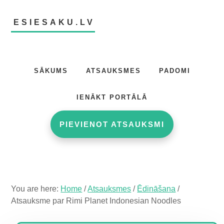
Skip
Skip
Skip
to
to
to
ESIESAKU.LV
main
primary
footer
content
sidebar
Atsauksmju
portāls
SĀKUMS
ATSAUKSMES
PADOMI
IENĀKT PORTĀLĀ
PIEVIENOT ATSAUKSMI
You are here:
Home
/
Atsauksmes
/
Ēdināšana
/
Atsauksme par Rimi Planet Indonesian Noodles