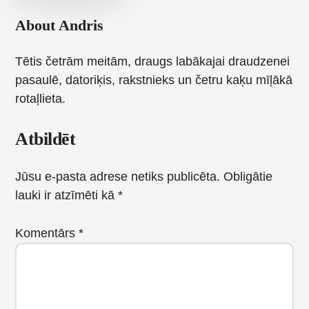
About
Andris
Tētis četrām meitām, draugs labākajai draudzenei
pasaulē, datoriķis, rakstnieks un četru kaķu mīļākā
rotaļlieta.
Reader
Atbildēt
Interactions
Jūsu e-pasta adrese netiks publicēta.
Obligātie
lauki ir atzīmēti kā
*
Komentārs
*