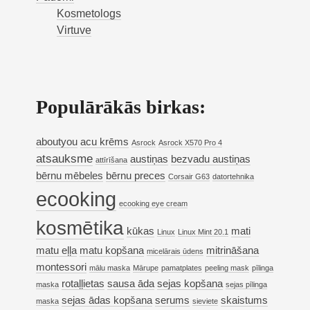
Kosmetologs
Virtuve
Populārākās birkas:
aboutyou
acu krēms
Asrock
Asrock X570 Pro 4
atsauksme
austiņas
bezvadu austiņas
attīrīšana
bērnu mēbeles
bērnu preces
Corsair G63
datortehnika
ecooking
ecooking eye cream
kosmētika
kūkas
mati
Linux
Linux Mint 20.1
matu eļļa
matu kopšana
mitrināšana
micelārais ūdens
montessori
mālu maska
Mārupe
pamatplates
peeling mask
pīlinga
rotaļļietas
sausa āda
sejas kopšana
maska
sejas pīlinga
sejas ādas kopšana
serums
skaistums
maska
sieviete