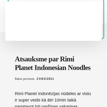
Atsauksme par Rimi
Planet Indonesian Noodles
Raksts pievienots
23/03/2021
Rimi Planet Indonēzijas nūdeles ar vistu
ir super veids kā ātri 10min laikā
pagatavot ļoti garšīgas vakariņas