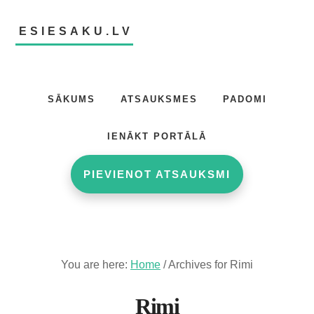
Skip
Skip
to
to
ESIESAKU.LV
main
footer
content
Atsauksmju
portāls
SĀKUMS
ATSAUKSMES
PADOMI
IENĀKT PORTĀLĀ
PIEVIENOT ATSAUKSMI
You are here:
Home
/
Archives for Rimi
Rimi