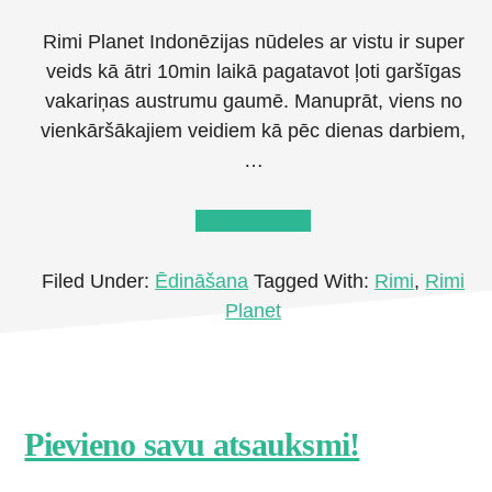
Rimi Planet Indonēzijas nūdeles ar vistu ir super
veids kā ātri 10min laikā pagatavot ļoti garšīgas
vakariņas austrumu gaumē. Manuprāt, viens no
vienkāršākajiem veidiem kā pēc dienas darbiem,
…
about
Lasīt tālāk
→
Atsauksme
par
Filed Under:
Ēdināšana
Tagged With:
Rimi
,
Rimi
Rimi
Planet
Planet
Indonesian
Noodles
Footer
Pievieno savu atsauksmi!
CTA