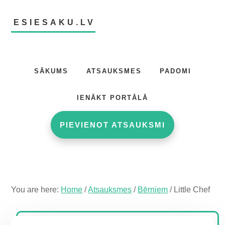
Skip
Skip
Skip
to
to
to
ESIESAKU.LV
main
primary
footer
content
sidebar
Atsauksmju
portāls
SĀKUMS
ATSAUKSMES
PADOMI
IENĀKT PORTĀLĀ
PIEVIENOT ATSAUKSMI
You are here:
Home
/
Atsauksmes
/
Bērniem
/
Little Chef