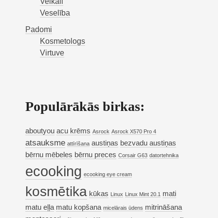
Veikali
Veselība
Padomi
Kosmetologs
Virtuve
Populārākās birkas:
aboutyou
acu krēms
Asrock
Asrock X570 Pro 4
atsauksme
austiņas
bezvadu austiņas
attīrīšana
bērnu mēbeles
bērnu preces
Corsair G63
datortehnika
ecooking
ecooking eye cream
kosmētika
kūkas
mati
Linux
Linux Mint 20.1
matu eļļa
matu kopšana
mitrināšana
micelārais ūdens