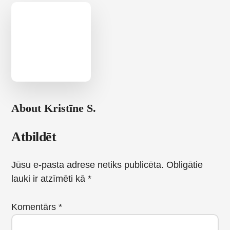
About
Kristīne S.
Reader
Atbildēt
Interactions
Jūsu e-pasta adrese netiks publicēta.
Obligātie
lauki ir atzīmēti kā
*
Komentārs
*