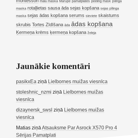
montessori
mālu maska
Mārupe
pamatplates
peeling mask
pīlinga
rotaļļietas
sausa āda
sejas kopšana
maska
sejas pīlinga
sejas ādas kopšana
serums
skaistums
maska
sieviete
ādas kopšana
skrubis
Tortes
Zīdīšana
āda
Ķermeņa krēms
ķermeņa kopšana
želeja
Jaunākie komentāri
pasikxEa
ziņā
Lielbornes muižas viesnīca
stoleshnic_nzmi
ziņā
Lielbornes muižas
viesnīca
dizaynersk_swsl
ziņā
Lielbornes muižas
viesnīca
Matias
ziņā
Atsauksme Par Asrock X570 Pro 4
Sērijas Pamatplati