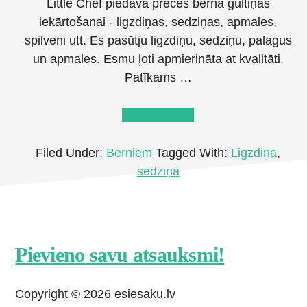
Little Chef piedāvā preces bērna gultiņas
iekārtošanai - ligzdiņas, sedziņas, apmales,
spilveni utt. Es pasūtju ligzdiņu, sedziņu, palagus
un apmales. Esmu ļoti apmierināta at kvalitāti.
Patīkams …
about
Lasīt tālāk
→
Little
Chef
Filed Under:
Bērniem
Tagged With:
Ligzdiņa
,
sedziņa
Footer
Pievieno savu atsauksmi!
CTA
Copyright © 2026 esiesaku.lv