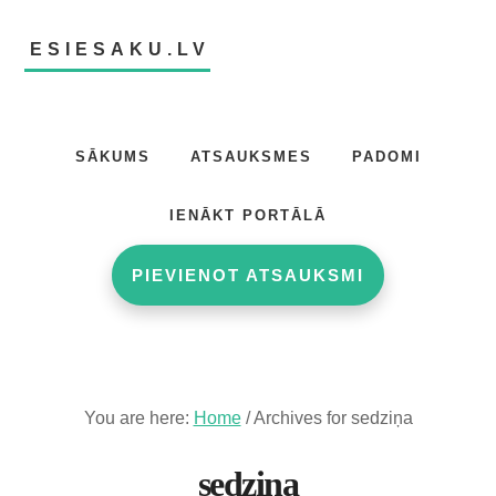
Skip
Skip
to
to
ESIESAKU.LV
main
footer
content
Atsauksmju
portāls
SĀKUMS
ATSAUKSMES
PADOMI
IENĀKT PORTĀLĀ
PIEVIENOT ATSAUKSMI
You are here:
Home
/
Archives for sedziņa
sedziņa