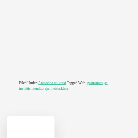
Filed Under:
Apmācība un kursi
Tagged With:
gastronomijas
institūts
,
konditoreja
,
meistarklase