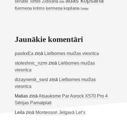
ādas kopšana
skrubis
Tortes
Zīdīšana
āda
Ķermeņa krēms
ķermeņa kopšana
želeja
Jaunākie komentāri
pasikxEa
ziņā
Lielbornes muižas viesnīca
stoleshnic_nzmi
ziņā
Lielbornes muižas
viesnīca
dizaynersk_swsl
ziņā
Lielbornes muižas
viesnīca
Matias
ziņā
Atsauksme Par Asrock X570 Pro 4
Sērijas Pamatplati
Leila
ziņā
Montessori Jelgavā Let’s