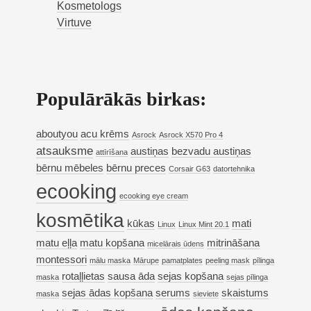
Kosmetologs
Virtuve
Populārākās birkas:
aboutyou
acu krēms
Asrock
Asrock X570 Pro 4
atsauksme
austiņas
bezvadu austiņas
attīrīšana
bērnu mēbeles
bērnu preces
Corsair G63
datortehnika
ecooking
ecooking eye cream
kosmētika
kūkas
mati
Linux
Linux Mint 20.1
matu eļļa
matu kopšana
mitrināšana
micelārais ūdens
montessori
mālu maska
Mārupe
pamatplates
peeling mask
pīlinga
rotaļļietas
sausa āda
sejas kopšana
maska
sejas pīlinga
sejas ādas kopšana
serums
skaistums
maska
sieviete