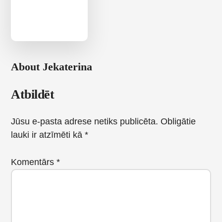
About
Jekaterina
Reader
Atbildēt
Interactions
Jūsu e-pasta adrese netiks publicēta.
Obligātie
lauki ir atzīmēti kā
*
Komentārs
*