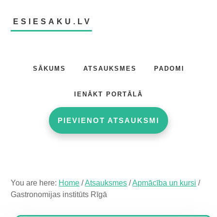
Skip
Skip
Skip
to
to
to
ESIESAKU.LV
main
primary
footer
content
sidebar
Atsauksmju
portāls
SĀKUMS
ATSAUKSMES
PADOMI
IENĀKT PORTĀLĀ
PIEVIENOT ATSAUKSMI
You are here:
Home
/
Atsauksmes
/
Apmācība un kursi
/
Gastronomijas institūts Rīgā