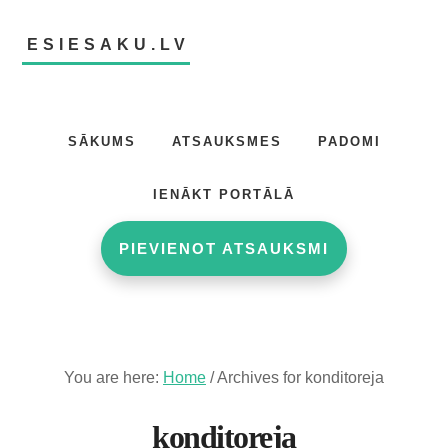
Skip
Skip
to
to
ESIESAKU.LV
main
footer
content
Atsauksmju
portāls
SĀKUMS
ATSAUKSMES
PADOMI
IENĀKT PORTĀLĀ
PIEVIENOT ATSAUKSMI
You are here:
Home
/
Archives for konditoreja
konditoreja