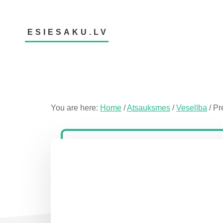
Skip
Skip
Skip
to
to
to
main
primary
footer
ESIESAKU.LV
content
sidebar
Atsauksmju
portāls
You are here:
Home
/
Atsauksmes
/
Veselība
/
Pre