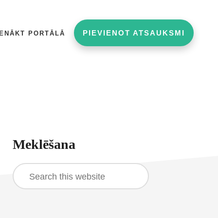
PIEVIENOT ATSAUKSMI
IENĀKT PORTĀLĀ
rimary
Meklēšana
idebar
Search
this
website