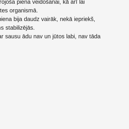
ojoša piena veidošanai, kā arī lai
tes organismā.
iena bija daudz vairāk, nekā iepriekš,
stabilizējās.
r sausu ādu nav un jūtos labi, nav tāda