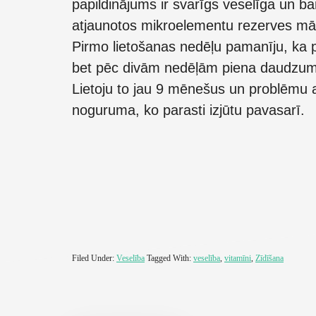
papildinājums ir svarīgs veselīga un bar
atjaunotos mikroelementu rezerves mā
Pirmo lietošanas nedēļu pamanīju, ka p
bet pēc divām nedēļām piena daudzums 
Lietoju to jau 9 mēnešus un problēmu a
noguruma, ko parasti izjūtu pavasarī.
Filed Under:
Veselība
Tagged With:
veselība
,
vitamīni
,
Zīdīšana