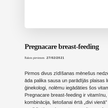
Pregnacare breast-feeding
Raksts pievienots
27/02/2021
Pirmos divus zīdīšanas mēnešus nedz
āda palika sausa un parādījās plaisas l
ģinekologi, nolēmu iegādāties šos vita
Pregnacare breast-feeding ir vitamīnu
kombinācija, lietošanai ērtā „divi vien