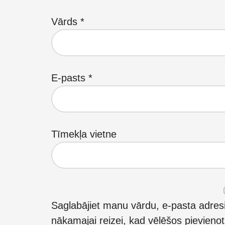
Vārds
*
E-pasts
*
Tīmekļa vietne
Saglabājiet manu vārdu, e-pasta adres
nākamajai reizei, kad vēlēšos pievieno