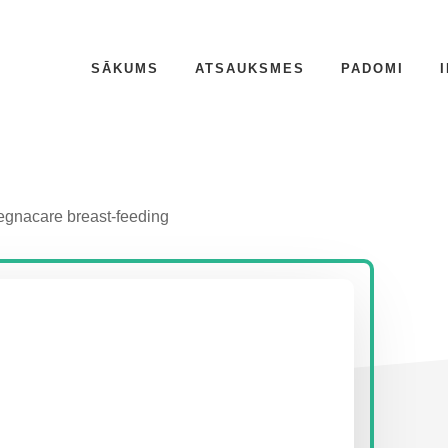
SĀKUMS
ATSAUKSMES
PADOMI
gnacare breast-feeding
P
S