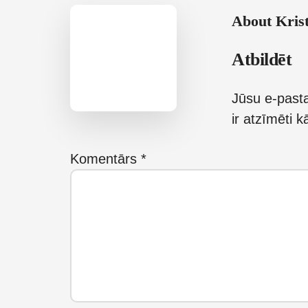
About
Krist
Reader
Atbildēt
Interactions
Jūsu e-pasta
ir atzīmēti 
Komentārs
*