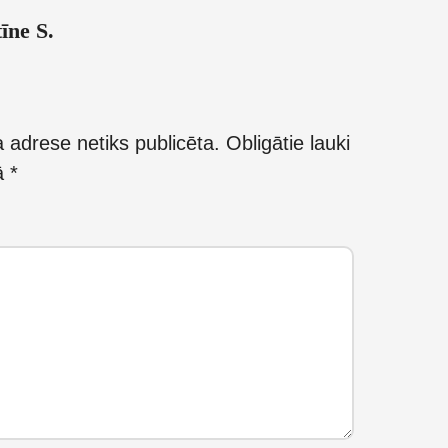
īne S.
 adrese netiks publicēta.
Obligātie lauki
kā
*