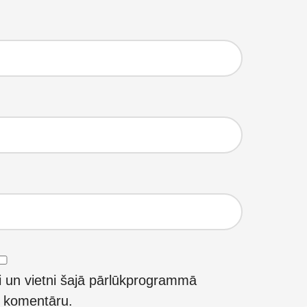
i un vietni šajā pārlūkprogrammā
t komentāru.