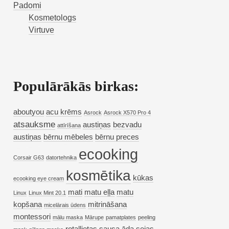
Padomi
Kosmetologs
Virtuve
Populārākās birkas:
aboutyou
acu krēms
Asrock
Asrock X570 Pro 4
atsauksme
austiņas
bezvadu
attīrīšana
austiņas
bērnu mēbeles
bērnu preces
ecooking
Corsair G63
datortehnika
kosmētika
kūkas
ecooking eye cream
mati
matu eļļa
matu
Linux
Linux Mint 20.1
kopšana
mitrināšana
micelārais ūdens
montessori
mālu maska
Mārupe
pamatplates
peeling