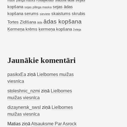
rotaļļietas
sausa āda
sejas
mask
pīlinga maska
kopšana
sejas ādas
sejas pīlinga maska
kopšana
serums
skaistums
skrubis
sieviete
ādas kopšana
Tortes
Zīdīšana
āda
Ķermeņa krēms
ķermeņa kopšana
želeja
Jaunākie komentāri
pasikxEa
ziņā
Lielbornes muižas
viesnīca
stoleshnic_nzmi
ziņā
Lielbornes
muižas viesnīca
dizaynersk_swsl
ziņā
Lielbornes
muižas viesnīca
Matias
ziņā
Atsauksme Par Asrock