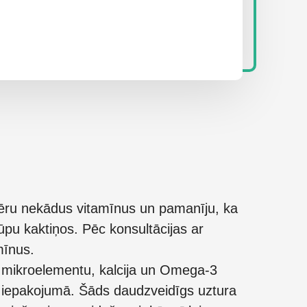
ēru nekādus vitamīnus un pamanīju, ka
ūpu kaktiņos. Pēc konsultācijas ar
mīnus.
, mikroelementu, kalcija un Omega-3
ā” iepakojumā. Šāds daudzveidīgs uztura