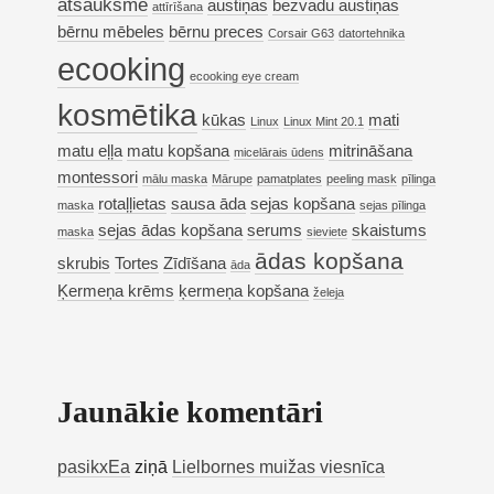
atsauksme
austiņas
bezvadu austiņas
attīrīšana
bērnu mēbeles
bērnu preces
Corsair G63
datortehnika
ecooking
ecooking eye cream
kosmētika
kūkas
mati
Linux
Linux Mint 20.1
matu eļļa
matu kopšana
mitrināšana
micelārais ūdens
montessori
mālu maska
Mārupe
pamatplates
peeling mask
pīlinga
rotaļļietas
sausa āda
sejas kopšana
maska
sejas pīlinga
sejas ādas kopšana
serums
skaistums
maska
sieviete
ādas kopšana
skrubis
Tortes
Zīdīšana
āda
Ķermeņa krēms
ķermeņa kopšana
želeja
Jaunākie komentāri
pasikxEa
ziņā
Lielbornes muižas viesnīca