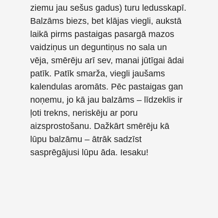
ziemu jau sešus gadus) turu ledusskapī.
Balzāms biezs, bet klājas viegli, aukstā
laikā pirms pastaigas pasargā mazos
vaidziņus un deguntiņus no sala un
vēja, smērēju arī sev, manai jūtīgai ādai
patīk. Patīk smarža, viegli jaušams
kalendulas aromāts. Pēc pastaigas gan
noņemu, jo kā jau balzāms – līdzeklis ir
ļoti trekns, neriskēju ar poru
aizsprostošanu. Dažkārt smērēju kā
lūpu balzāmu – ātrāk sadzīst
sasprēgājusi lūpu āda. Iesaku!