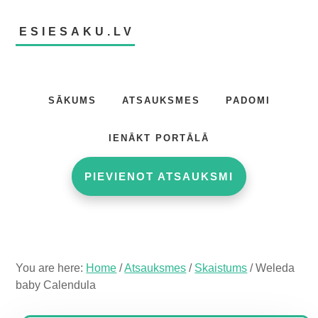
Skip
Skip
Skip
to
to
to
ESIESAKU.LV
main
primary
footer
content
sidebar
Atsauksmju
portāls
SĀKUMS
ATSAUKSMES
PADOMI
IENĀKT PORTĀLĀ
PIEVIENOT ATSAUKSMI
You are here:
Home
/
Atsauksmes
/
Skaistums
/
Weleda
baby Calendula