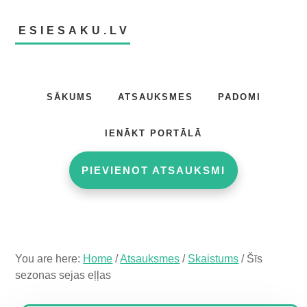
Skip
Skip
Skip
to
to
to
ESIESAKU.LV
main
primary
footer
content
sidebar
Atsauksmju
portāls
SĀKUMS
ATSAUKSMES
PADOMI
IENĀKT PORTĀLĀ
PIEVIENOT ATSAUKSMI
You are here:
Home
/
Atsauksmes
/
Skaistums
/
Šīs
sezonas sejas eļļas