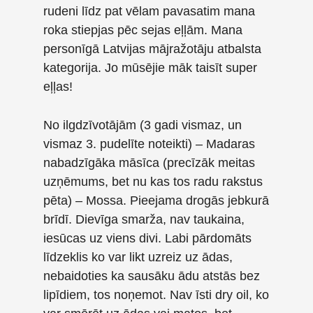
rudeni līdz pat vēlam pavasatim mana
roka stiepjas pēc sejas eļļām. Mana
personīgā Latvijas mājražotāju atbalsta
kategorija. Jo mūsējie māk taisīt super
eļļas!
No ilgdzīvotājām (3 gadi vismaz, un
vismaz 3. pudelīte noteikti) – Madaras
nabadzīgāka māsīca (precīzāk meitas
uzņēmums, bet nu kas tos radu rakstus
pēta) – Mossa. Pieejama drogās jebkurā
brīdī. Dievīga smarža, nav taukaina,
iesūcas uz viens divi. Labi pārdomāts
līdzeklis ko var likt uzreiz uz ādas,
nebaidoties ka sausāku ādu atstās bez
lipīdiem, tos noņemot. Nav īsti dry oil, ko