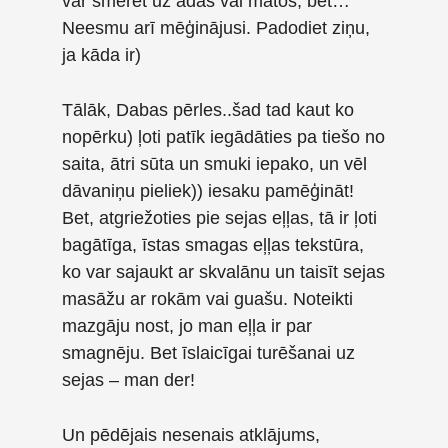
var smērēt uz ādas vai matos, bet…
Neesmu arī mēģinājusi. Padodiet ziņu,
ja kāda ir)
Tālāk, Dabas pērles..šad tad kaut ko
nopērku) ļoti patīk iegādāties pa tiešo no
saita, ātri sūta un smuki iepako, un vēl
dāvaniņu pieliek)) iesaku pamēģināt!
Bet, atgriežoties pie sejas eļļas, tā ir ļoti
bagātīga, īstas smagas eļļas tekstūra,
ko var sajaukt ar skvalānu un taisīt sejas
masāžu ar rokām vai guašu. Noteikti
mazgāju nost, jo man eļļa ir par
smagnēju. Bet īslaicīgai turēšanai uz
sejas – man der!
Un pēdējais nesenais atklājums,