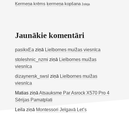
Ķermeņa krēms
ķermeņa kopšana
želeja
Jaunākie komentāri
pasikxEa
ziņā
Lielbornes muižas viesnīca
stoleshnic_nzmi
ziņā
Lielbornes muižas
viesnīca
dizaynersk_swsl
ziņā
Lielbornes muižas
viesnīca
Matias
ziņā
Atsauksme Par Asrock X570 Pro 4
Sērijas Pamatplati
Leila
ziņā
Montessori Jelgavā Let’s