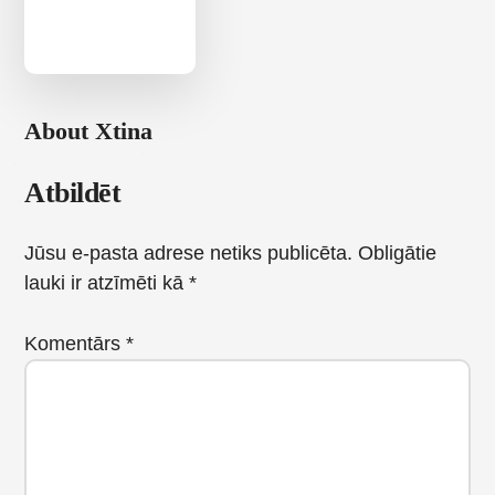
About
Xtina
Reader
Atbildēt
Interactions
Jūsu e-pasta adrese netiks publicēta.
Obligātie
lauki ir atzīmēti kā
*
Komentārs
*