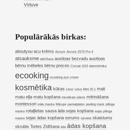
Virtuve
Populārākās birkas:
aboutyou
acu krēms
Asrock
Asrock X570 Pro 4
atsauksme
austiņas
bezvadu austiņas
attīrīšana
bērnu mēbeles
bērnu preces
Corsair G63
datortehnika
ecooking
ecooking eye cream
kosmētika
kūkas
mati
Linux
Linux Mint 20.1
matu eļļa
matu kopšana
mitrināšana
micelārais ūdens
montessori
mālu maska
Mārupe
pamatplates
peeling mask
pīlinga
rotaļļietas
sausa āda
sejas kopšana
maska
sejas pīlinga
sejas ādas kopšana
serums
skaistums
maska
sieviete
ādas kopšana
skrubis
Tortes
Zīdīšana
āda