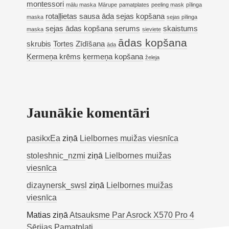
montessori
mālu maska
Mārupe
pamatplates
peeling mask
pīlinga
rotaļļietas
sausa āda
sejas kopšana
maska
sejas pīlinga
sejas ādas kopšana
serums
skaistums
maska
sieviete
ādas kopšana
skrubis
Tortes
Zīdīšana
āda
Ķermeņa krēms
ķermeņa kopšana
želeja
Jaunākie komentāri
pasikxEa
ziņā
Lielbornes muižas viesnīca
stoleshnic_nzmi
ziņā
Lielbornes muižas
viesnīca
dizaynersk_swsl
ziņā
Lielbornes muižas
viesnīca
Matias
ziņā
Atsauksme Par Asrock X570 Pro 4
Sērijas Pamatplati