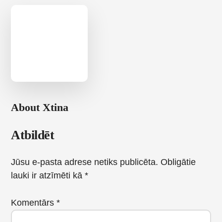
About
Xtina
Reader
Atbildēt
Interactions
Jūsu e-pasta adrese netiks publicēta.
Obligātie
lauki ir atzīmēti kā
*
Komentārs
*