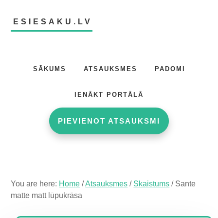
Skip
Skip
Skip
to
to
to
ESIESAKU.LV
main
primary
footer
content
sidebar
Atsauksmju
portāls
SĀKUMS
ATSAUKSMES
PADOMI
IENĀKT PORTĀLĀ
PIEVIENOT ATSAUKSMI
You are here:
Home
/
Atsauksmes
/
Skaistums
/
Sante
matte matt lūpukrāsa