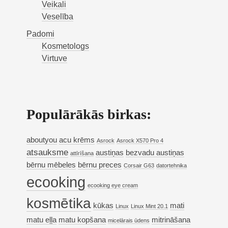
Veikali
Veselība
Padomi
Kosmetologs
Virtuve
Populārākās birkas:
aboutyou
acu krēms
Asrock
Asrock X570 Pro 4
atsauksme
austiņas
bezvadu austiņas
attīrīšana
bērnu mēbeles
bērnu preces
Corsair G63
datortehnika
ecooking
ecooking eye cream
kosmētika
kūkas
mati
Linux
Linux Mint 20.1
matu eļļa
matu kopšana
mitrināšana
micelārais ūdens