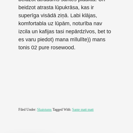
beidzot atrasta lūpukrāsa, kas ir
superīga visādā ziņā. Labi klājas,
komfortabla uz lūpām, noturība nav
izcila un kafijas tasi nepārdzīvos, bet to
es varu piedot) mana mīlulīte)) mans
tonis 02 pure rosewood.
Filed Under:
Skaistums
Tagged With:
Sante matt matt