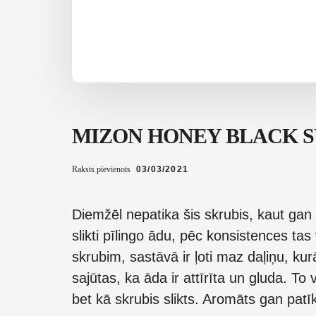
MIZON HONEY BLACK 
Raksts pievienots
03/03/2021
Diemžēl nepatika šis skrubis, kaut ga
slikti pīlingo ādu, pēc konsistences tas
skrubim, sastāvā ir ļoti maz daļiņu, ku
sajūtas, ka āda ir attīrīta un gluda. To 
bet kā skrubis slikts. Aromāts gan pat