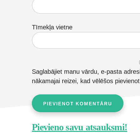
Tīmekļa vietne
Saglabājiet manu vārdu, e-pasta adres
nākamajai reizei, kad vēlēšos pievieno
Footer
Pievieno savu atsauksmi!
CTA