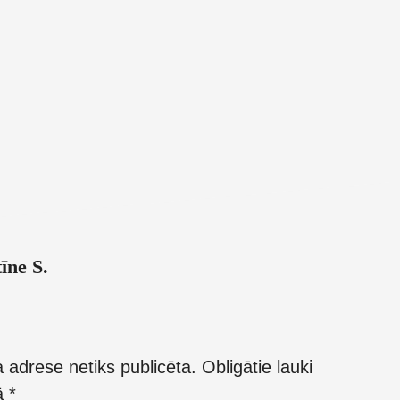
īne S.
 adrese netiks publicēta.
Obligātie lauki
kā
*