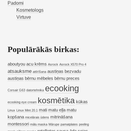
Padomi
Kosmetologs
Virtuve
Populārākās birkas:
aboutyou
acu krēms
Asrock
Asrock X570 Pro 4
atsauksme
austiņas
bezvadu
attīrīšana
austiņas
bērnu mēbeles
bērnu preces
ecooking
Corsair G63
datortehnika
kosmētika
kūkas
ecooking eye cream
mati
matu eļļa
matu
Linux
Linux Mint 20.1
kopšana
mitrināšana
micelārais ūdens
montessori
mālu maska
Mārupe
pamatplates
peeling