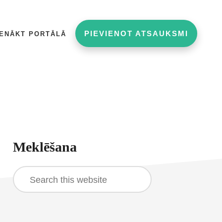
PIEVIENOT ATSAUKSMI
IENĀKT PORTĀLĀ
rimary
Meklēšana
idebar
Search
this
website