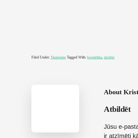
Filed Under:
Skaistums
Tagged With:
kosmētika
,
skrubis
About
Krist
Reader
Atbildēt
Interactions
Jūsu e-pasta
ir atzīmēti 