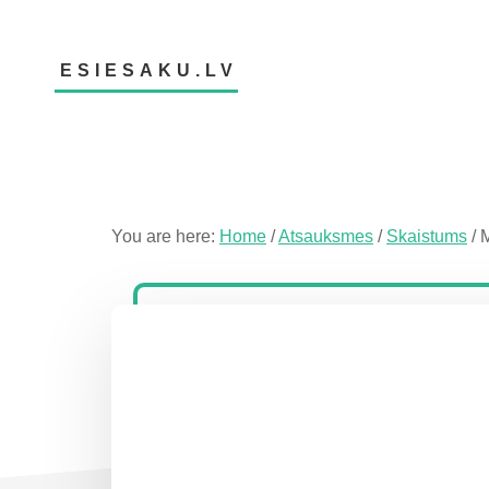
Skip
Skip
Skip
to
to
to
main
primary
footer
ESIESAKU.LV
content
sidebar
Atsauksmju
portāls
You are here:
Home
/
Atsauksmes
/
Skaistums
/
M