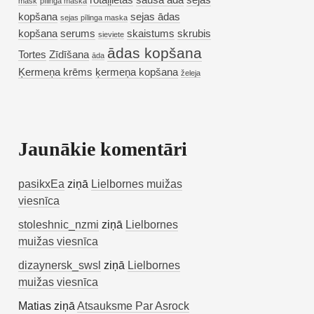
rotaļļietas
sausa āda
sejas
mask
pīlinga maska
kopšana
sejas ādas
sejas pīlinga maska
kopšana
serums
skaistums
skrubis
sieviete
ādas kopšana
Tortes
Zīdīšana
āda
Ķermeņa krēms
ķermeņa kopšana
želeja
Jaunākie komentāri
pasikxEa
ziņā
Lielbornes muižas
viesnīca
stoleshnic_nzmi
ziņā
Lielbornes
muižas viesnīca
dizaynersk_swsl
ziņā
Lielbornes
muižas viesnīca
Matias
ziņā
Atsauksme Par Asrock