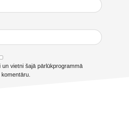
i un vietni šajā pārlūkprogrammā
t komentāru.