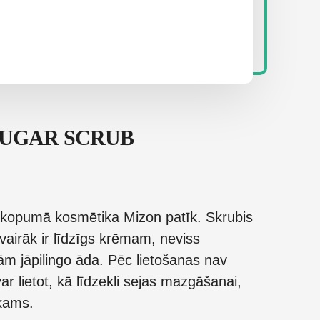
SUGAR SCRUB
n kopumā kosmētika Mizon patīk. Skrubis
 vairāk ir līdzīgs krēmam, neviss
rām jāpilingo āda. Pēc lietošanas nav
var lietot, kā līdzekli sejas mazgāšanai,
īkams.