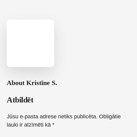
About
Kristīne S.
Reader
Atbildēt
Interactions
Jūsu e-pasta adrese netiks publicēta.
Obligātie
lauki ir atzīmēti kā
*