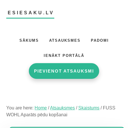
Skip
Skip
Skip
to
to
to
ESIESAKU.LV
main
primary
footer
content
sidebar
Atsauksmju
portāls
SĀKUMS
ATSAUKSMES
PADOMI
IENĀKT PORTĀLĀ
PIEVIENOT ATSAUKSMI
You are here:
Home
/
Atsauksmes
/
Skaistums
/
FUSS
WOHL Aparāts pēdu kopšanai