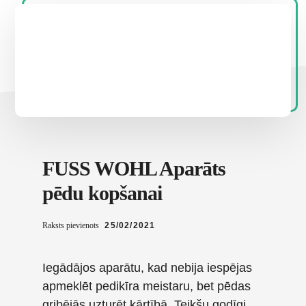
FUSS WOHL Aparāts
pēdu kopšanai
Raksts pievienots
25/02/2021
Iegādājos aparātu, kad nebija iespējas
apmeklēt pedikīra meistaru, bet pēdas
gribējās uzturēt kārtībā. Teikšu godīgi,