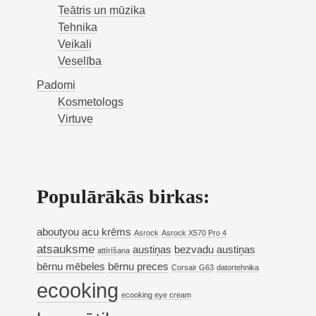
Teātris un mūzika
Tehnika
Veikali
Veselība
Padomi
Kosmetologs
Virtuve
Populārākās birkas:
aboutyou
acu krēms
Asrock
Asrock X570 Pro 4
atsauksme
austiņas
bezvadu austiņas
attīrīšana
bērnu mēbeles
bērnu preces
Corsair G63
datortehnika
ecooking
ecooking eye cream