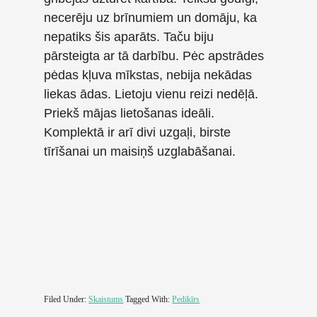
necerēju uz brīnumiem un domāju, ka
nepatiks šis aparāts. Taču biju
pārsteigta ar tā darbību. Pėc apstrādes
pėdas kļuva mīkstas, nebija nekādas
liekas ādas. Lietoju vienu reizi nedēļā.
Priekš mājas lietošanas ideāli.
Komplektā ir arī divi uzgaļi, birste
tīrīšanai un maisiņš uzglabāšanai.
Filed Under:
Skaistums
Tagged With:
Pedikīrs