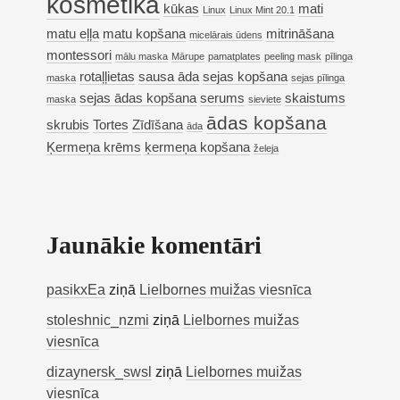
kosmētika
kūkas
mati
Linux
Linux Mint 20.1
matu eļļa
matu kopšana
mitrināšana
micelārais ūdens
montessori
mālu maska
Mārupe
pamatplates
peeling mask
pīlinga
rotaļļietas
sausa āda
sejas kopšana
maska
sejas pīlinga
sejas ādas kopšana
serums
skaistums
maska
sieviete
ādas kopšana
skrubis
Tortes
Zīdīšana
āda
Ķermeņa krēms
ķermeņa kopšana
želeja
Jaunākie komentāri
pasikxEa
ziņā
Lielbornes muižas viesnīca
stoleshnic_nzmi
ziņā
Lielbornes muižas
viesnīca
dizaynersk_swsl
ziņā
Lielbornes muižas
viesnīca