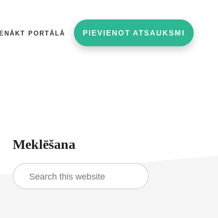
PIEVIENOT ATSAUKSMI
IENĀKT PORTĀLĀ
rimary
Meklēšana
idebar
Search
this
website