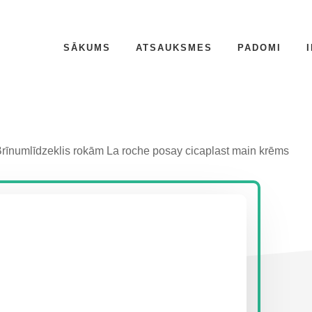
SĀKUMS
ATSAUKSMES
PADOMI
rīnumlīdzeklis rokām La roche posay cicaplast main krēms
P
S