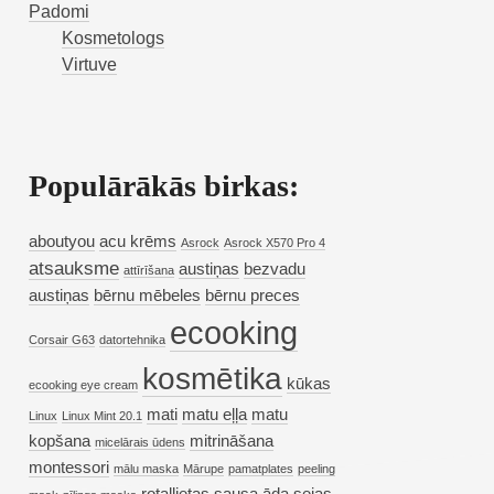
Padomi
Kosmetologs
Virtuve
Populārākās birkas:
aboutyou
acu krēms
Asrock
Asrock X570 Pro 4
atsauksme
austiņas
bezvadu
attīrīšana
austiņas
bērnu mēbeles
bērnu preces
ecooking
Corsair G63
datortehnika
kosmētika
kūkas
ecooking eye cream
mati
matu eļļa
matu
Linux
Linux Mint 20.1
kopšana
mitrināšana
micelārais ūdens
montessori
mālu maska
Mārupe
pamatplates
peeling