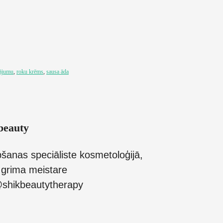
nājumu
,
roku krēms
,
sausa āda
beauty
šanas speciāliste kosmetoloģijā,
grima meistare
shikbeautytherapy