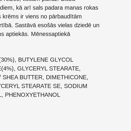
diem, kā arī sals padara manas rokas
s krēms ir viens no pārbaudītām
ārtībā. Sastāvā esošās vielas dziedē un
ms aptiekās. Mēnessaptiekā
 (30%), BUTYLENE GLYCOL
(4%), GLYCERYL STEARATE,
 SHEA BUTTER, DIMETHICONE,
YCERYL STEARATE SE, SODIUM
L, PHENOXYETHANOL