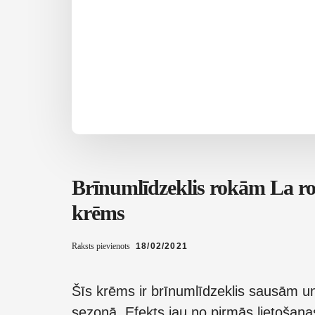
Brīnumlīdzeklis rokām La ro
krēms
Raksts pievienots
18/02/2021
Šīs krēms ir brīnumlīdzeklis sausām u
sezonā. Efekts jau no pirmās lietošanas