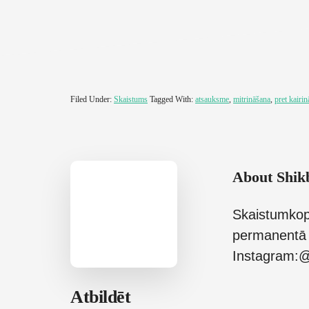
Filed Under:
Skaistums
Tagged With:
atsauksme
,
mitrināšana
,
pret kairi
About
Shik
Skaistumkop
permanentā 
Instagram:@
Reader
Atbildēt