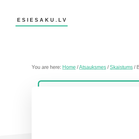
Skip
Skip
Skip
to
to
to
main
primary
footer
ESIESAKU.LV
content
sidebar
Atsauksmju
portāls
You are here:
Home
/
Atsauksmes
/
Skaistums
/
B