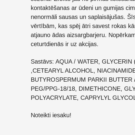
kontaktēšanas ar ūdeni un gumijas cim
nenormāli sausas un saplaisājušas. Šī
vērtībām, kas spēj ātri savest rokas k
atjauno ādas aizsargbarjeru. Nopērka
ceturtdienās ir uz akcijas.
Sastāvs: AQUA / WATER, GLYCERIN
,CETEARYL ALCOHOL, NIACINAMIDE
BUTYROSPERMUM PARKII BUTTER /
PEG/PPG-18/18, DIMETHICONE, GL
POLYACRYLATE, CAPRYLYL GLYCO
Noteikti iesaku!