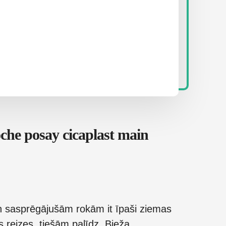
che posay cicaplast main
n sasprēgājušām rokām it īpaši ziemas
 reizes, tiešām palīdz. Bieža