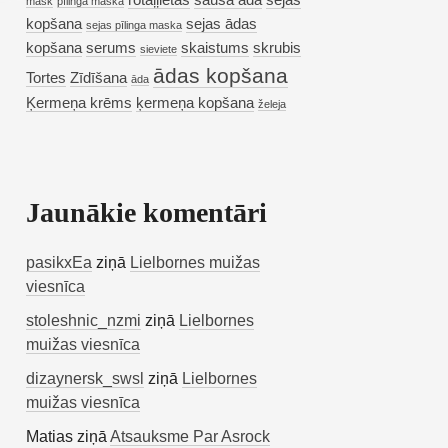
rotaļļietas
sausa āda
sejas
mask
pīlinga maska
kopšana
sejas ādas
sejas pīlinga maska
kopšana
serums
skaistums
skrubis
sieviete
ādas kopšana
Tortes
Zīdīšana
āda
Ķermeņa krēms
ķermeņa kopšana
želeja
Jaunākie komentāri
pasikxEa
ziņā
Lielbornes muižas
viesnīca
stoleshnic_nzmi
ziņā
Lielbornes
muižas viesnīca
dizaynersk_swsl
ziņā
Lielbornes
muižas viesnīca
Matias
ziņā
Atsauksme Par Asrock