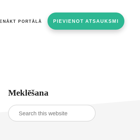
PIEVIENOT ATSAUKSMI
IENĀKT PORTĀLĀ
rimary
Meklēšana
idebar
Search
this
website