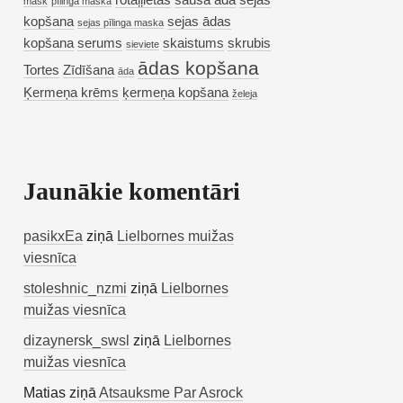
rotaļļietas
sausa āda
sejas
mask
pīlinga maska
kopšana
sejas ādas
sejas pīlinga maska
kopšana
serums
skaistums
skrubis
sieviete
ādas kopšana
Tortes
Zīdīšana
āda
Ķermeņa krēms
ķermeņa kopšana
želeja
Jaunākie komentāri
pasikxEa
ziņā
Lielbornes muižas
viesnīca
stoleshnic_nzmi
ziņā
Lielbornes
muižas viesnīca
dizaynersk_swsl
ziņā
Lielbornes
muižas viesnīca
Matias
ziņā
Atsauksme Par Asrock