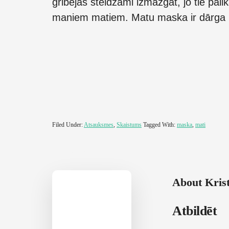
gribējās steidzami izmazgāt, jo tie palik
maniem matiem. Matu maska ir dārga un
Filed Under:
Atsauksmes
,
Skaistums
Tagged With:
maska
,
mati
About
Krist
Reader
Atbildēt