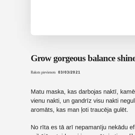
Grow gorgeous balance shin
Raksts pievienots
03/03/2021
Matu maska, kas darbojas naktī, kamēr tu 
vienu nakti, un gandrīz visu nakti negulē
aromāts, kas man ļoti traucēja gulēt.
No rīta es tā arī nepamanīju nekādu e