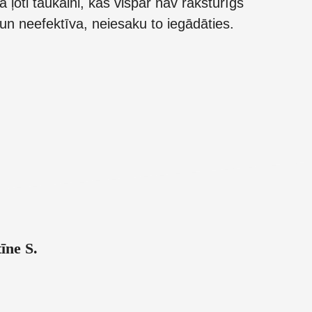
a ļoti taukaini, kas vispār nav raksturīgs
 neefektīva, neiesaku to iegādāties.
īne S.