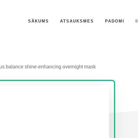
SĀKUMS
ATSAUKSMES
PADOMI
s balance shine-enhancing overnight mask
P
S