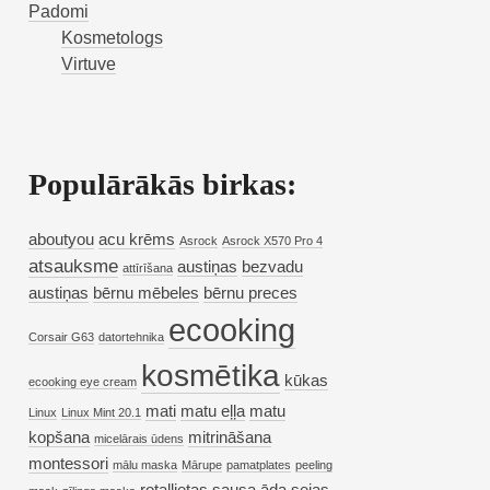
Padomi
Kosmetologs
Virtuve
Populārākās birkas:
aboutyou
acu krēms
Asrock
Asrock X570 Pro 4
atsauksme
austiņas
bezvadu
attīrīšana
austiņas
bērnu mēbeles
bērnu preces
ecooking
Corsair G63
datortehnika
kosmētika
kūkas
ecooking eye cream
mati
matu eļļa
matu
Linux
Linux Mint 20.1
kopšana
mitrināšana
micelārais ūdens
montessori
mālu maska
Mārupe
pamatplates
peeling