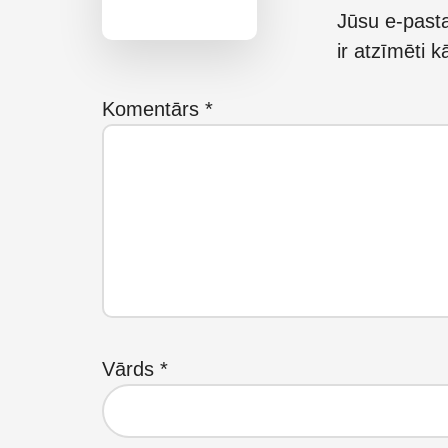
Interactions
Jūsu e-pasta
ir atzīmēti 
Komentārs
*
Vārds
*