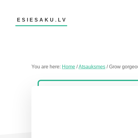
Skip
Skip
Skip
to
to
to
main
primary
footer
ESIESAKU.LV
content
sidebar
Atsauksmju
portāls
You are here:
Home
/
Atsauksmes
/
Grow gorgeou