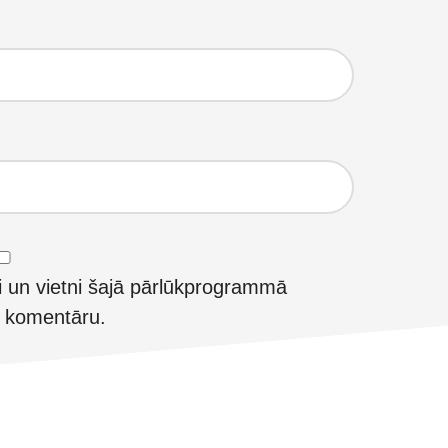
i un vietni šajā pārlūkprogrammā
t komentāru.