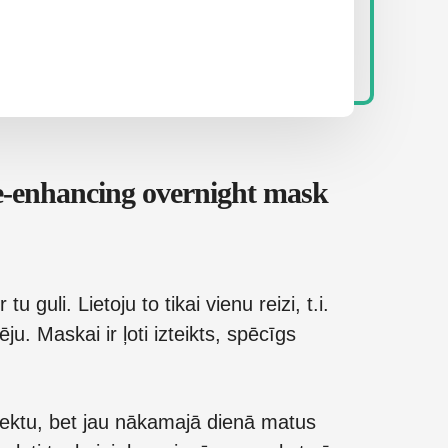
e-enhancing overnight mask
guli. Lietoju to tikai vienu reizi, t.i.
ju. Maskai ir ļoti izteikts, spēcīgs
fektu, bet jau nākamajā dienā matus