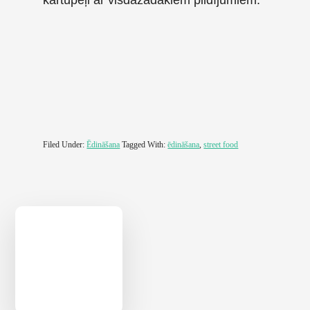
kartupeļi ar visdažādākiem pildījumiem.
Filed Under:
Ēdināšana
Tagged With:
ēdināšana
,
street food