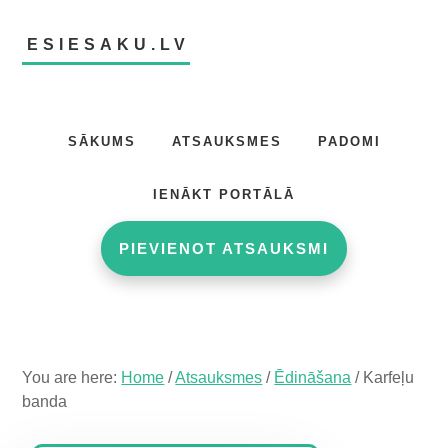
Skip
Skip
Skip
to
to
to
ESIESAKU.LV
main
primary
footer
content
sidebar
Atsauksmju
portāls
SĀKUMS
ATSAUKSMES
PADOMI
IENĀKT PORTĀLĀ
PIEVIENOT ATSAUKSMI
You are here:
Home
/
Atsauksmes
/
Ēdināšana
/
Karfeļu
banda