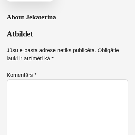
About
Jekaterina
Reader
Atbildēt
Interactions
Jūsu e-pasta adrese netiks publicēta.
Obligātie
lauki ir atzīmēti kā
*
Komentārs
*