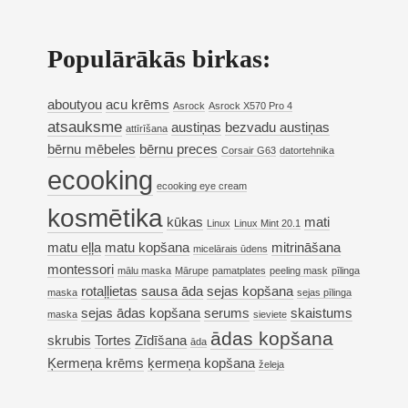
Populārākās birkas:
aboutyou
acu krēms
Asrock
Asrock X570 Pro 4
atsauksme
austiņas
bezvadu austiņas
attīrīšana
bērnu mēbeles
bērnu preces
Corsair G63
datortehnika
ecooking
ecooking eye cream
kosmētika
kūkas
mati
Linux
Linux Mint 20.1
matu eļļa
matu kopšana
mitrināšana
micelārais ūdens
montessori
mālu maska
Mārupe
pamatplates
peeling mask
pīlinga
rotaļļietas
sausa āda
sejas kopšana
maska
sejas pīlinga
sejas ādas kopšana
serums
skaistums
maska
sieviete
ādas kopšana
skrubis
Tortes
Zīdīšana
āda
Ķermeņa krēms
ķermeņa kopšana
želeja