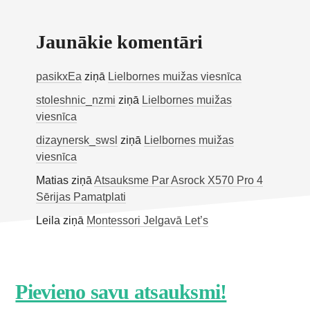
Jaunākie komentāri
pasikxEa
ziņā
Lielbornes muižas viesnīca
stoleshnic_nzmi
ziņā
Lielbornes muižas
viesnīca
dizaynersk_swsl
ziņā
Lielbornes muižas
viesnīca
Matias
ziņā
Atsauksme Par Asrock X570 Pro 4
Sērijas Pamatplati
Leila
ziņā
Montessori Jelgavā Let’s
Footer
Pievieno savu atsauksmi!