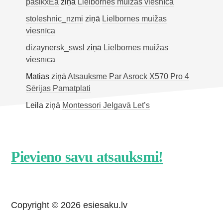
pasikxEa
ziņā
Lielbornes muižas viesnīca
stoleshnic_nzmi
ziņā
Lielbornes muižas
viesnīca
dizaynersk_swsl
ziņā
Lielbornes muižas
viesnīca
Matias
ziņā
Atsauksme Par Asrock X570 Pro 4
Sērijas Pamatplati
Leila
ziņā
Montessori Jelgavā Let’s
Footer
Pievieno savu atsauksmi!
CTA
Copyright © 2026 esiesaku.lv