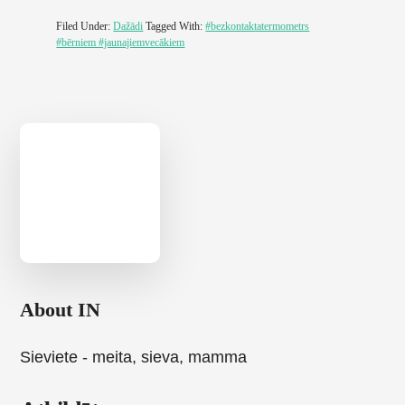
Filed Under:
Dažādi
Tagged With:
#bezkontaktatermometrs
#bērniem #jaunajiemvecākiem
About
IN
Sieviete - meita, sieva, mamma