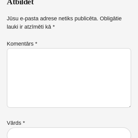
Reader
Atbildēt
Interactions
Jūsu e-pasta adrese netiks publicēta.
Obligātie
lauki ir atzīmēti kā
*
Komentārs
*
Vārds
*