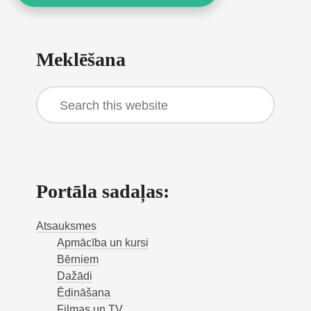
Primary
Meklēšana
Sidebar
Search
this
website
Portāla sadaļas:
Atsauksmes
Apmācība un kursi
Bērniem
Dažādi
Ēdināšana
Filmas un TV