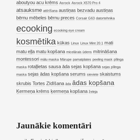
aboutyou
acu krēms
Asrock
Asrock X570 Pro 4
atsauksme
austiņas
bezvadu austiņas
attīrīšana
bērnu mēbeles
bērnu preces
Corsair G63
datortehnika
ecooking
ecooking eye cream
kosmētika
kūkas
mati
Linux
Linux Mint 20.1
matu eļļa
matu kopšana
mitrināšana
micelārais ūdens
montessori
mālu maska
Mārupe
pamatplates
peeling mask
pīlinga
rotaļļietas
sausa āda
sejas kopšana
maska
sejas pīlinga
sejas ādas kopšana
serums
skaistums
maska
sieviete
ādas kopšana
skrubis
Tortes
Zīdīšana
āda
Ķermeņa krēms
ķermeņa kopšana
želeja
Jaunākie komentāri