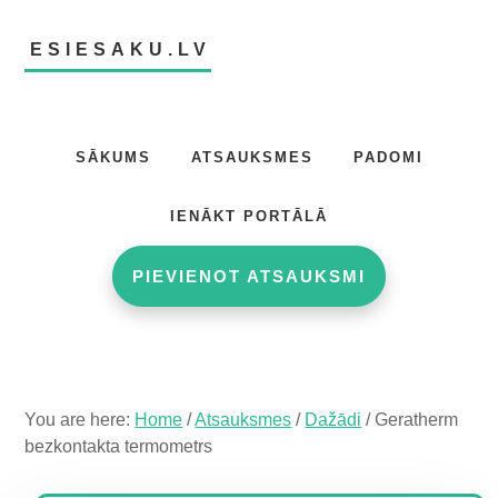
Skip
Skip
Skip
to
to
to
ESIESAKU.LV
main
primary
footer
content
sidebar
Atsauksmju
portāls
SĀKUMS
ATSAUKSMES
PADOMI
IENĀKT PORTĀLĀ
PIEVIENOT ATSAUKSMI
You are here:
Home
/
Atsauksmes
/
Dažādi
/
Geratherm
bezkontakta termometrs