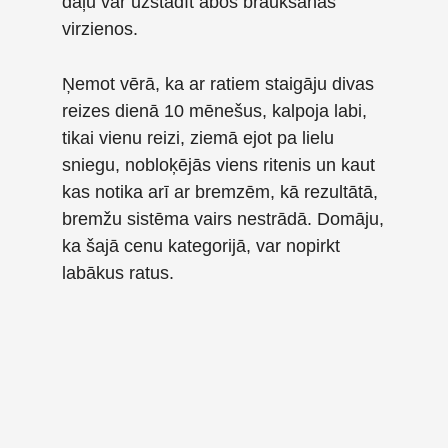
daļu var uzstādīt abos braukšanas
virzienos.
Ņemot vērā, ka ar ratiem staigāju divas
reizes dienā 10 mēnešus, kalpoja labi,
tikai vienu reizi, ziemā ejot pa lielu
sniegu, nobloķējās viens ritenis un kaut
kas notika arī ar bremzēm, kā rezultātā,
bremžu sistēma vairs nestrādā. Domāju,
ka šajā cenu kategorijā, var nopirkt
labākus ratus.