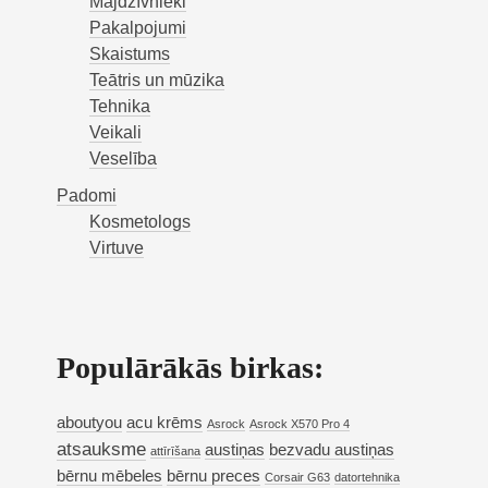
Mājdzīvnieki
Pakalpojumi
Skaistums
Teātris un mūzika
Tehnika
Veikali
Veselība
Padomi
Kosmetologs
Virtuve
Populārākās birkas:
aboutyou
acu krēms
Asrock
Asrock X570 Pro 4
atsauksme
austiņas
bezvadu austiņas
attīrīšana
bērnu mēbeles
bērnu preces
Corsair G63
datortehnika