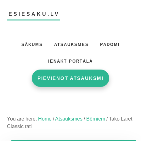
Skip
Skip
Skip
to
to
to
ESIESAKU.LV
main
primary
footer
content
sidebar
Atsauksmju
portāls
SĀKUMS
ATSAUKSMES
PADOMI
IENĀKT PORTĀLĀ
PIEVIENOT ATSAUKSMI
You are here:
Home
/
Atsauksmes
/
Bērniem
/
Tako Laret
Classic rati