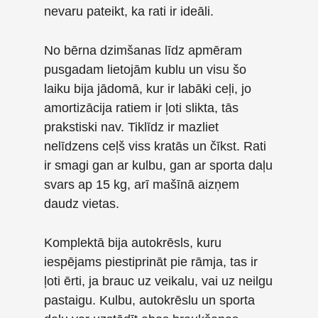
nevaru pateikt, ka rati ir ideāli.
No bērna dzimšanas līdz apmēram
pusgadam lietojām kublu un visu šo
laiku bija jādomā, kur ir labāki ceļi, jo
amortizācija ratiem ir ļoti slikta, tās
prakstiski nav. Tiklīdz ir mazliet
nelīdzens ceļš viss kratās un čīkst. Rati
ir smagi gan ar kulbu, gan ar sporta daļu
svars ap 15 kg, arī mašīnā aizņem
daudz vietas.
Komplektā bija autokrēsls, kuru
iespējams piestiprināt pie rāmja, tas ir
ļoti ērti, ja brauc uz veikalu, vai uz neilgu
pastaigu. Kulbu, autokrēslu un sporta