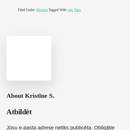
Filed Under:
Bērniem
Tagged With:
rati
,
Tako
About
Kristīne S.
Reader
Atbildēt
Interactions
Jūsu e-pasta adrese netiks publicēta.
Obligātie