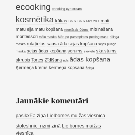
ecooking
ecooking eye cream
kosmētika
kūkas
mati
Linux
Linux Mint 20.1
matu eļļa
matu kopšana
mitrināšana
micelārais ūdens
montessori
mālu maska
Mārupe
pamatplates
peeling mask
pīlinga
rotaļļietas
sausa āda
sejas kopšana
maska
sejas pīlinga
sejas ādas kopšana
serums
skaistums
maska
sieviete
ādas kopšana
skrubis
Tortes
Zīdīšana
āda
Ķermeņa krēms
ķermeņa kopšana
želeja
Jaunākie komentāri
pasikxEa
ziņā
Lielbornes muižas viesnīca
stoleshnic_nzmi
ziņā
Lielbornes muižas
viesnīca