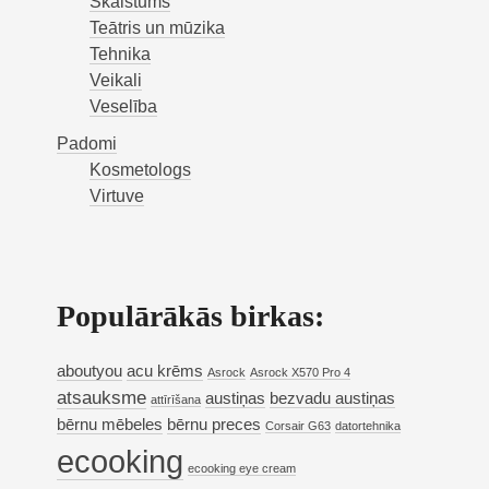
Skaistums
Teātris un mūzika
Tehnika
Veikali
Veselība
Padomi
Kosmetologs
Virtuve
Populārākās birkas:
aboutyou
acu krēms
Asrock
Asrock X570 Pro 4
atsauksme
austiņas
bezvadu austiņas
attīrīšana
bērnu mēbeles
bērnu preces
Corsair G63
datortehnika
ecooking
ecooking eye cream