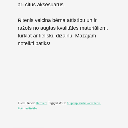
arī citus aksesuārus.
Ritenis veicina bērna attīstību un ir
ražots no augtas kvalitātes materiāliem,
turklāt ar lielisku dizainu. Mazajam
noteikti patiks!
Filed Under:
Bērniem
Tagged With:
#dipdap #līdzsvararitenis
#bērnaattīstība