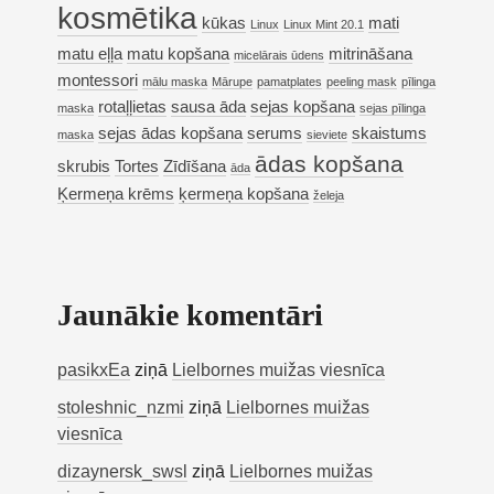
kosmētika
kūkas
mati
Linux
Linux Mint 20.1
matu eļļa
matu kopšana
mitrināšana
micelārais ūdens
montessori
mālu maska
Mārupe
pamatplates
peeling mask
pīlinga
rotaļļietas
sausa āda
sejas kopšana
maska
sejas pīlinga
sejas ādas kopšana
serums
skaistums
maska
sieviete
ādas kopšana
skrubis
Tortes
Zīdīšana
āda
Ķermeņa krēms
ķermeņa kopšana
želeja
Jaunākie komentāri
pasikxEa
ziņā
Lielbornes muižas viesnīca
stoleshnic_nzmi
ziņā
Lielbornes muižas
viesnīca
dizaynersk_swsl
ziņā
Lielbornes muižas