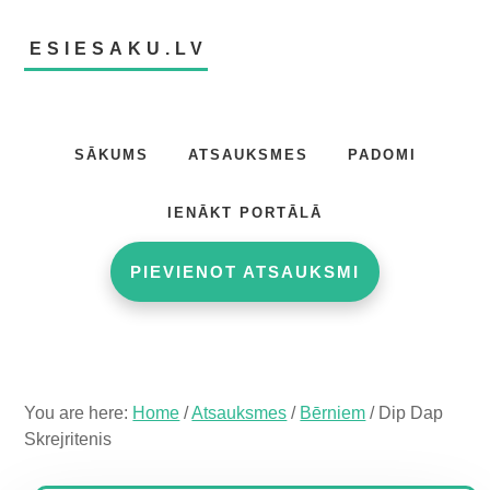
Skip
Skip
Skip
to
to
to
ESIESAKU.LV
main
primary
footer
content
sidebar
Atsauksmju
portāls
SĀKUMS
ATSAUKSMES
PADOMI
IENĀKT PORTĀLĀ
PIEVIENOT ATSAUKSMI
You are here:
Home
/
Atsauksmes
/
Bērniem
/
Dip Dap
Skrejritenis