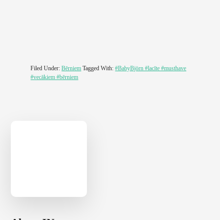
Filed Under:
Bērniem
Tagged With:
#BabyBjörn #lacīte #musthave
#vecākiem #bērniem