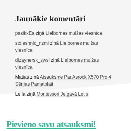
Jaunākie komentāri
pasikxEa
ziņā
Lielbornes muižas viesnīca
stoleshnic_nzmi
ziņā
Lielbornes muižas
viesnīca
dizaynersk_swsl
ziņā
Lielbornes muižas
viesnīca
Matias
ziņā
Atsauksme Par Asrock X570 Pro 4
Sērijas Pamatplati
Leila
ziņā
Montessori Jelgavā Let’s
Footer
Pievieno savu atsauksmi!