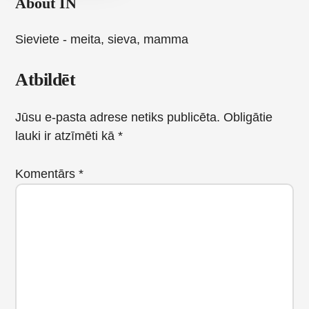
About
IN
Sieviete - meita, sieva, mamma
Reader
Atbildēt
Interactions
Jūsu e-pasta adrese netiks publicēta.
Obligātie
lauki ir atzīmēti kā
*
Komentārs
*