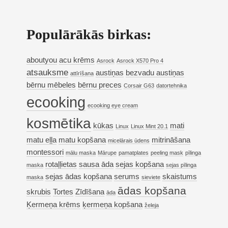
Populārākās birkas:
aboutyou
acu krēms
Asrock
Asrock X570 Pro 4
atsauksme
austiņas
bezvadu austiņas
attīrīšana
bērnu mēbeles
bērnu preces
Corsair G63
datortehnika
ecooking
ecooking eye cream
kosmētika
kūkas
mati
Linux
Linux Mint 20.1
matu eļļa
matu kopšana
mitrināšana
micelārais ūdens
montessori
mālu maska
Mārupe
pamatplates
peeling mask
pīlinga
rotaļļietas
sausa āda
sejas kopšana
maska
sejas pīlinga
sejas ādas kopšana
serums
skaistums
maska
sieviete
ādas kopšana
skrubis
Tortes
Zīdīšana
āda
Ķermeņa krēms
ķermeņa kopšana
želeja