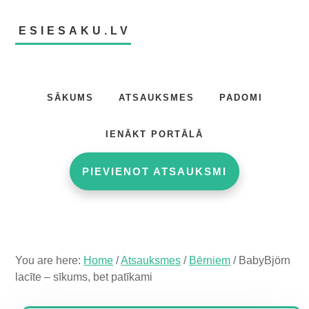
Skip
Skip
Skip
to
to
to
ESIESAKU.LV
main
primary
footer
content
sidebar
Atsauksmju
portāls
SĀKUMS
ATSAUKSMES
PADOMI
IENĀKT PORTĀLĀ
PIEVIENOT ATSAUKSMI
You are here:
Home
/
Atsauksmes
/
Bērniem
/
BabyBjörn
lacīte – sīkums, bet patīkami