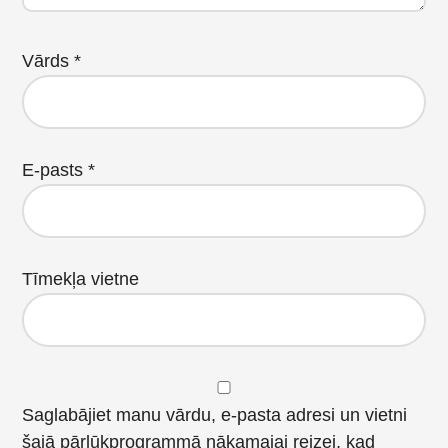
Vārds
*
E-pasts
*
Tīmekļa vietne
Saglabājiet manu vārdu, e-pasta adresi un vietni
šajā pārlūkprogrammā nākamajai reizei, kad