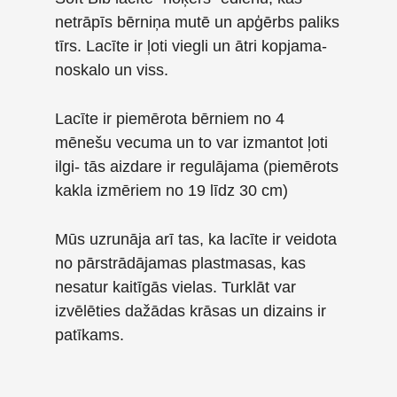
netrāpīs bērniņa mutē un apģērbs paliks
tīrs. Lacīte ir ļoti viegli un ātri kopjama-
noskalo un viss.
Lacīte ir piemērota bērniem no 4
mēnešu vecuma un to var izmantot ļoti
ilgi- tās aizdare ir regulājama (piemērots
kakla izmēriem no 19 līdz 30 cm)
Mūs uzrunāja arī tas, ka lacīte ir veidota
no pārstrādājamas plastmasas, kas
nesatur kaitīgās vielas. Turklāt var
izvēlēties dažādas krāsas un dizains ir
patīkams.