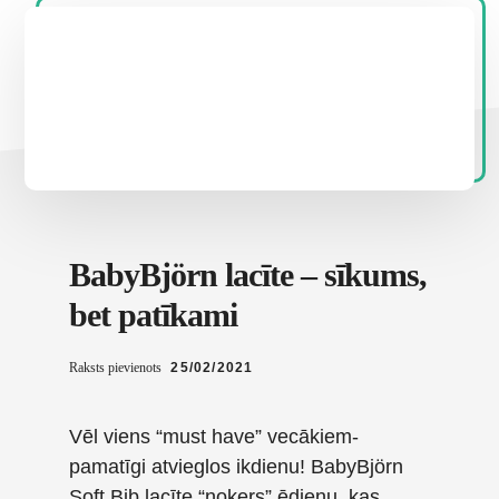
BabyBjörn lacīte – sīkums,
bet patīkami
Raksts pievienots
25/02/2021
Vēl viens “must have” vecākiem-
pamatīgi atvieglos ikdienu! BabyBjörn
Soft Bib lacīte “noķers” ēdienu, kas