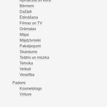
Apmācība un kursi
Bērniem
Dažādi
Ēdināšana
Filmas un TV
Grāmatas
Mājai
Mājdzīvnieki
Pakalpojumi
Skaistums
Teātris un mūzika
Tehnika
Veikali
Veselība
Padomi
Kosmetologs
Virtuve