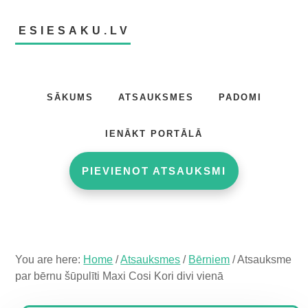
Skip
Skip
Skip
to
to
to
ESIESAKU.LV
main
primary
footer
content
sidebar
Atsauksmju
portāls
SĀKUMS
ATSAUKSMES
PADOMI
IENĀKT PORTĀLĀ
PIEVIENOT ATSAUKSMI
You are here:
Home
/
Atsauksmes
/
Bērniem
/
Atsauksme
par bērnu šūpulīti Maxi Cosi Kori divi vienā