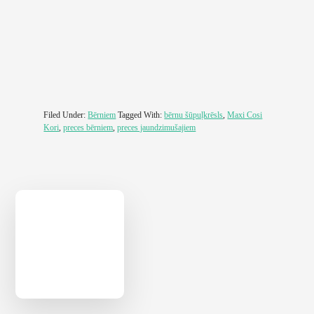
Filed Under:
Bērniem
Tagged With:
bērnu šūpuļkrēsls
,
Maxi Cosi
Kori
,
preces bērniem
,
preces jaundzimušajiem