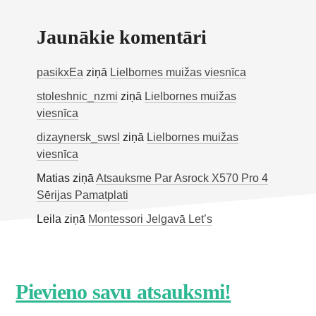
Jaunākie komentāri
pasikxEa
ziņā
Lielbornes muižas viesnīca
stoleshnic_nzmi
ziņā
Lielbornes muižas
viesnīca
dizaynersk_swsl
ziņā
Lielbornes muižas
viesnīca
Matias
ziņā
Atsauksme Par Asrock X570 Pro 4
Sērijas Pamatplati
Leila
ziņā
Montessori Jelgavā Let’s
Footer
Pievieno savu atsauksmi!