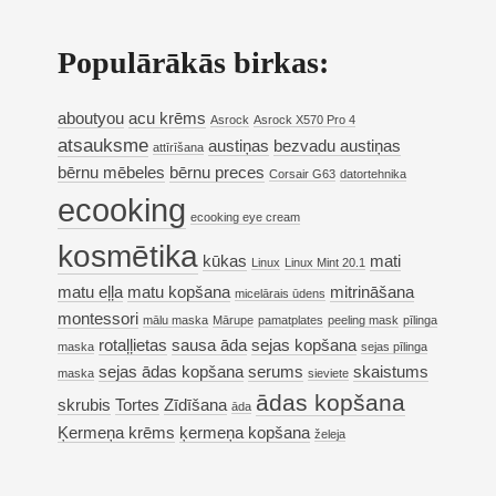
Populārākās birkas:
aboutyou
acu krēms
Asrock
Asrock X570 Pro 4
atsauksme
austiņas
bezvadu austiņas
attīrīšana
bērnu mēbeles
bērnu preces
Corsair G63
datortehnika
ecooking
ecooking eye cream
kosmētika
kūkas
mati
Linux
Linux Mint 20.1
matu eļļa
matu kopšana
mitrināšana
micelārais ūdens
montessori
mālu maska
Mārupe
pamatplates
peeling mask
pīlinga
rotaļļietas
sausa āda
sejas kopšana
maska
sejas pīlinga
sejas ādas kopšana
serums
skaistums
maska
sieviete
ādas kopšana
skrubis
Tortes
Zīdīšana
āda
Ķermeņa krēms
ķermeņa kopšana
želeja