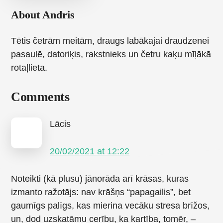
About
Andris
Tētis četrām meitām, draugs labākajai draudzenei
pasaulē, datoriķis, rakstnieks un četru kaķu mīļākā
rotaļlieta.
Reader
Comments
Interactions
Lācis
20/02/2021 at 12:22
Noteikti (kā plusu) jānorāda arī krāsas, kuras
izmanto ražotājs: nav krāšņs “papagailis”, bet
gaumīgs palīgs, kas mierina vecāku stresa brīžos,
un, dod uzskatāmu cerību, ka kartība, tomēr, –