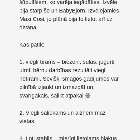
šūpulīšiem, ko varēja iegādāties. Izvēle
bija starp šo un BabyBjorn. Izvēlējāmies
Maxi Cosi, jo plānā bija to lietot arī uz
dīvāna.
Kas patīk:
1. viegli tīrāms – biezeņi, sulas, jogurti
utml. bērnu darbības rezultāti viegli
notīrāmi. Sevišķi smagos gadījumos var
pilnībā izjaukt un izmazgāt un,
svarīgākais, salikt atpakaļ 😀
2. Viegli saliekams un aizņem maz
vietas.
3. Ļoti stabils – mierīgi lietojams blakus