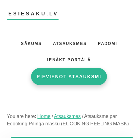
Skip
Skip
Skip
to
to
to
ESIESAKU.LV
main
primary
footer
content
sidebar
Atsauksmju
portāls
SĀKUMS
ATSAUKSMES
PADOMI
IENĀKT PORTĀLĀ
PIEVIENOT ATSAUKSMI
You are here:
Home
/
Atsauksmes
/
Atsauksme par
Ecooking Pīlinga masku (ECOOKING PEELING MASK)