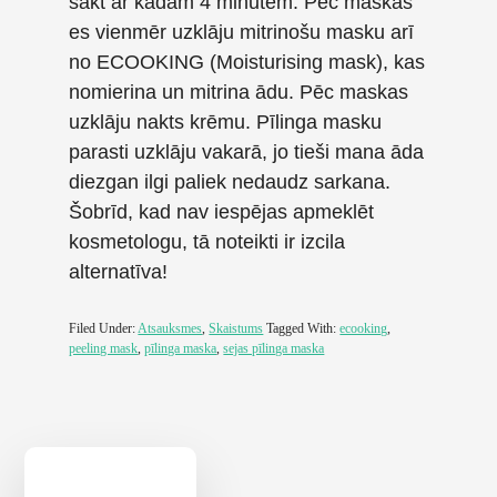
sākt ar kādām 4 minūtēm. Pēc maskas
es vienmēr uzklāju mitrinošu masku arī
no ECOOKING (Moisturising mask), kas
nomierina un mitrina ādu. Pēc maskas
uzklāju nakts krēmu. Pīlinga masku
parasti uzklāju vakarā, jo tieši mana āda
diezgan ilgi paliek nedaudz sarkana.
Šobrīd, kad nav iespējas apmeklēt
kosmetologu, tā noteikti ir izcila
alternatīva!
Filed Under:
Atsauksmes
,
Skaistums
Tagged With:
ecooking
,
peeling mask
,
pīlinga maska
,
sejas pīlinga maska