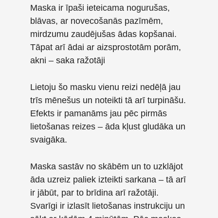
Maska ir īpaši ieteicama nogurušas,
blāvas, ar novecošanās pazīmēm,
mirdzumu zaudējušas ādas kopšanai.
Tāpat arī ādai ar aizsprostotām porām,
akni – saka ražotāji
Lietoju šo masku vienu reizi nedēļā jau
trīs mēnešus un noteikti tā arī turpināšu.
Efekts ir pamanāms jau pēc pirmās
lietošanas reizes – āda kļust gludāka un
svaigāka.
Maska sastāv no skābēm un to uzklājot
āda uzreiz paliek izteikti sarkana – tā arī
ir jābūt, par to brīdina arī ražotāji.
Svarīgi ir izlasīt lietošanas instrukciju un