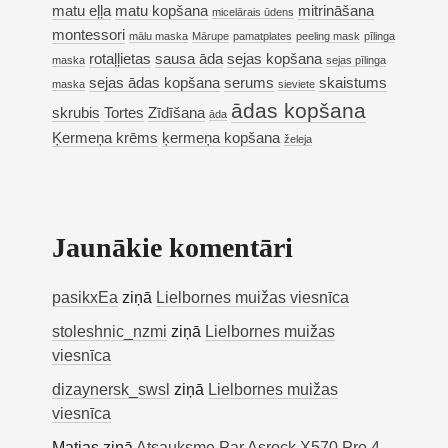
matu eļļa
matu kopšana
mitrināšana
micelārais ūdens
montessori
mālu maska
Mārupe
pamatplates
peeling mask
pīlinga
rotaļļietas
sausa āda
sejas kopšana
maska
sejas pīlinga
sejas ādas kopšana
serums
skaistums
maska
sieviete
ādas kopšana
skrubis
Tortes
Zīdīšana
āda
Ķermeņa krēms
ķermeņa kopšana
želeja
Jaunākie komentāri
pasikxEa
ziņā
Lielbornes muižas viesnīca
stoleshnic_nzmi
ziņā
Lielbornes muižas
viesnīca
dizaynersk_swsl
ziņā
Lielbornes muižas
viesnīca
Matias
ziņā
Atsauksme Par Asrock X570 Pro 4