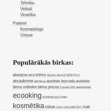
Tehnika
Veikali
Veselība
Padomi
Kosmetologs
Virtuve
Populārākās birkas:
aboutyou
acu krēms
Asrock
Asrock X570 Pro 4
atsauksme
austiņas
bezvadu austiņas
attīrīšana
bērnu mēbeles
bērnu preces
Corsair G63
datortehnika
ecooking
ecooking eye cream
kosmētika
kūkas
mati
Linux
Linux Mint 20.1