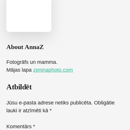
About
AnnaZ
Fotogrāfs un mamma.
Mājas lapa
zeninaphoto.com
Reader
Atbildēt
Interactions
Jūsu e-pasta adrese netiks publicēta.
Obligātie
lauki ir atzīmēti kā
*
Komentārs
*