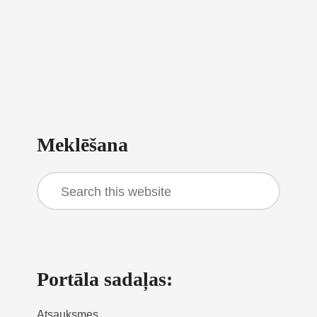
Primary
Meklēšana
Sidebar
Search
this
website
Portāla sadaļas:
Atsauksmes