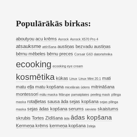
Populārākās birkas:
aboutyou
acu krēms
Asrock
Asrock X570 Pro 4
atsauksme
austiņas
bezvadu austiņas
attīrīšana
bērnu mēbeles
bērnu preces
Corsair G63
datortehnika
ecooking
ecooking eye cream
kosmētika
kūkas
mati
Linux
Linux Mint 20.1
matu eļļa
matu kopšana
mitrināšana
micelārais ūdens
montessori
mālu maska
Mārupe
pamatplates
peeling mask
pīlinga
rotaļļietas
sausa āda
sejas kopšana
maska
sejas pīlinga
sejas ādas kopšana
serums
skaistums
maska
sieviete
ādas kopšana
skrubis
Tortes
Zīdīšana
āda
Ķermeņa krēms
ķermeņa kopšana
želeja