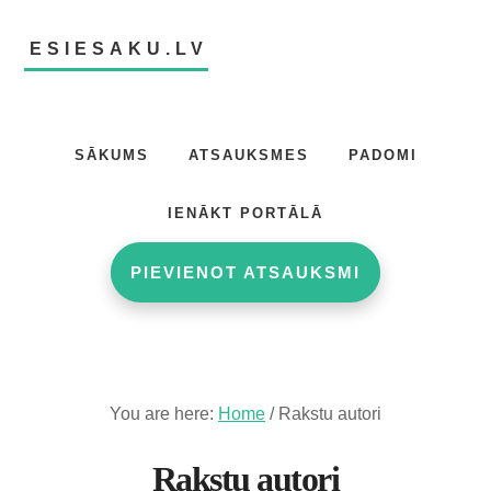
Skip
Skip
Skip
to
to
to
ESIESAKU.LV
main
primary
footer
content
sidebar
Atsauksmju
portāls
SĀKUMS
ATSAUKSMES
PADOMI
IENĀKT PORTĀLĀ
PIEVIENOT ATSAUKSMI
You are here:
Home
/
Rakstu autori
Rakstu autori