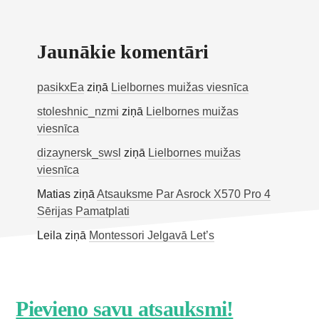
Jaunākie komentāri
pasikxEa
ziņā
Lielbornes muižas viesnīca
stoleshnic_nzmi
ziņā
Lielbornes muižas
viesnīca
dizaynersk_swsl
ziņā
Lielbornes muižas
viesnīca
Matias
ziņā
Atsauksme Par Asrock X570 Pro 4
Sērijas Pamatplati
Leila
ziņā
Montessori Jelgavā Let’s
Footer
Pievieno savu atsauksmi!